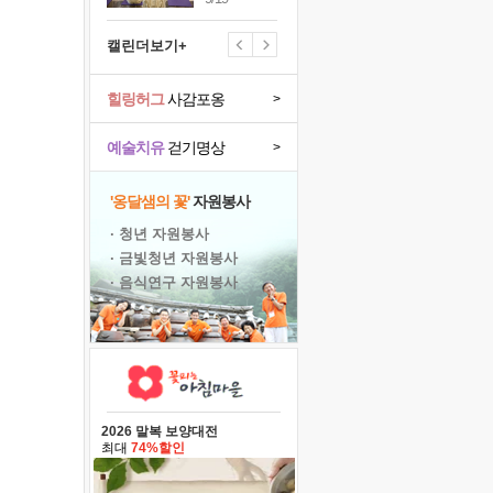
캘린더보기+
힐링허그
사감포옹
>
예술치유
걷기명상
>
'옹달샘의 꽃'
자원봉사
· 청년 자원봉사
· 금빛청년 자원봉사
· 음식연구 자원봉사
2026 말복 보양대전
최대
74%할인