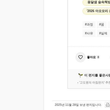
옹달샘 숲속책방
'2026 아오모
#과정
#꿈
#사유
#실제
좋아요
8
이 편지를 좋은사
'고도원의 아침편지' 
2025년 11월 28일 보낸 편지입니다.