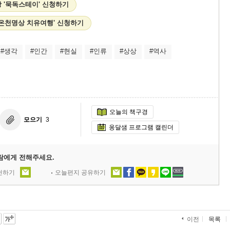
 '묵독스테이' 신청하기
리 온천명상 치유여행' 신청하기
#생각
#인간
#현실
#인류
#상상
#역사
오늘의 책구경
모으기
3
옹달샘 프로그램 캘린더
람에게 전해주세요.
추천하기
오늘편지 공유하기
목록
이전