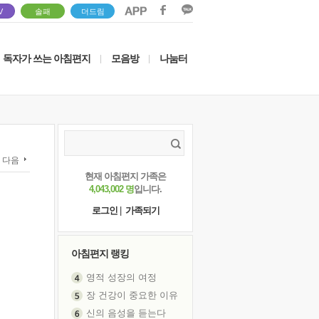
V
솔패
더드림
독자가 쓰는 아침편지
모음방
나눔터
|
|
다음
현재 아침편지 가족은
4,043,002 명
입니다.
로그인
|
가족되기
아침편지 랭킹
장 건강이 중요한 이유
신의 음성을 듣는다
흙이 된 몸으로 출근하는 여자