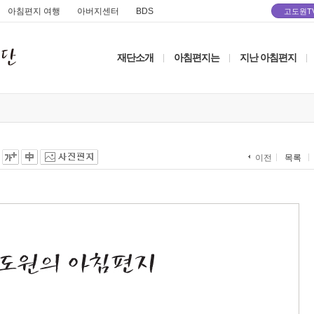
아침편지 여행
아버지센터
BDS
고도원T
재단소개
아침편지는
지난 아침편지
|
|
|
목록
이전