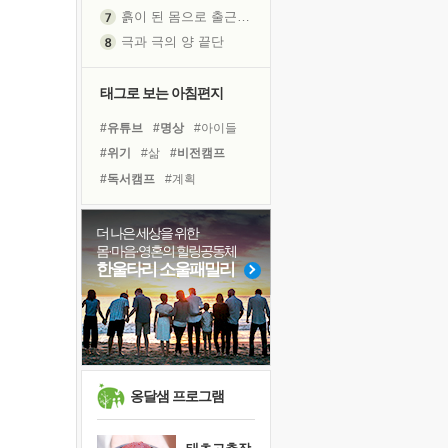
극과 극의 양 끝단
내가 '나다움'을 찾는 길
피해 갈 수 없는 사건들
처음 손을 잡았던 날
태그로 보는 아침편지
꿈이 실제가 되는 것
#유튜브
#명상
#아이들
'말 타는 법'을 먼저
#위기
#삶
#비전캠프
졸업식 사진을 보며
#독서캠프
#계획
아픈 아버지를 위한 공간 설계
#바이러스
#리더
#독서
극심한 변비, 어깨결림, 수면 장애
#사람
#친구
#극복
더 나은 세상을 위한
보고 싶은 어머니
몸·마음·영혼의 힐링공동체
#경험
#힐링
#선택
유년 시절의 부산 영도 바다
한울타리 소울패밀리
#희망
#링컨학교
못된 꼰대들
#면역력
#도움
#다짐
거울 속의 나
#건강
#나눔
희망이란
'모른다'는 것
귀를 열고 마음을 내어주고
옹달샘 프로그램
영적 성장의 여정