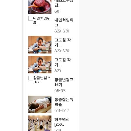
행복한가족
태초고추장
행복한가
여행
담..
여행
24~9/26
8/8
9/24~9/26
건강명상법
내면혁명워
건강명상
..
크..
스..
/9~10/10
8/29~8/30
10/9~10/10
내면혁명워
고도원 작
내면혁명
..
가 ..
크..
/17~10/18
8/29~8/30
10/17~10/18
황금변캠프
고도원 작
황금변캠
7기
가 ..
17기
/30~10/31
8/29
10/30~10/31
통증잡는워
황금변캠프
통증잡는
크숍
16기
크숍
/7~11/8
9/5~9/6
11/7~11/8
내면혁명워
통증잡는워
내면혁명
..
크숍
크..
/12~12/13
9/11~9/12
12/12~12/13
하루명상
[250..
9/19