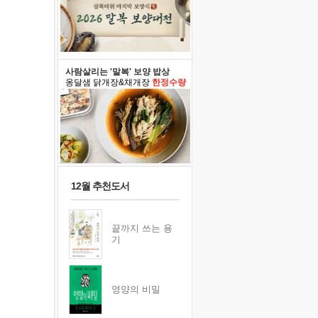
사람살리는 '말복' 보양 밥상
옹달샘 닭개장&채개장
한정수량
12월 추천도서
끝까지 쓰는 용
기
영양의 비밀