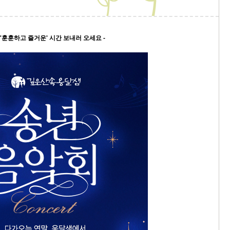
9/
 '훈훈하고 즐거운' 시간 보내러 오세요 -
스
10
크
10
1
10
11
크
12