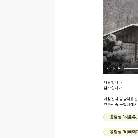
사랑합니다.
감사합니다.
아침편지 명상치유센
깊은산속 옹달샘에서..
옹달샘 '겨울휴,
옹달샘 '비폭력