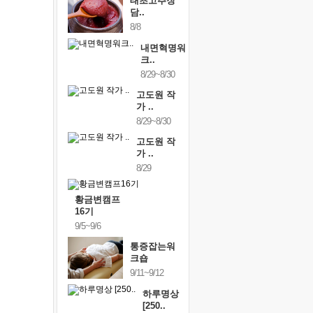
태초고추장
담..
8/8
내면혁명워
크..
8/29~8/30
고도원 작
가 ..
8/29~8/30
고도원 작
가 ..
8/29
황금변캠프
16기
9/5~9/6
통증잡는워
크숍
9/11~9/12
하루명상
[250..