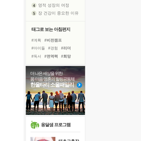
영적 성장의 여정
장 건강이 중요한 이유
신의 음성을 듣는다
흙이 된 몸으로 출근하는 여자
태그로 보는 아침편지
극과 극의 양 끝단
#계획
#비전캠프
내가 '나다움'을 찾는 길
#아이들
#경험
#리더
피해 갈 수 없는 사건들
#독서
#면역력
#희망
처음 손을 잡았던 날
#위기
#명상
#삶
꿈이 실제가 되는 것
#바이러스
#건강
#선택
더 나은 세상을 위한
'말 타는 법'을 먼저
몸·마음·영혼의 힐링공동체
#나눔
#친구
#유튜브
졸업식 사진을 보며
한울타리 소울패밀리
#사람
#독서캠프
극심한 변비, 어깨결림, 수면 장애
#링컨학교
#다짐
#도움
아픈 아버지를 위한 공간 설계
#힐링
#극복
슬럼프
보고 싶은 어머니
유년 시절의 부산 영도 바다
옹달샘 프로그램
못된 꼰대들