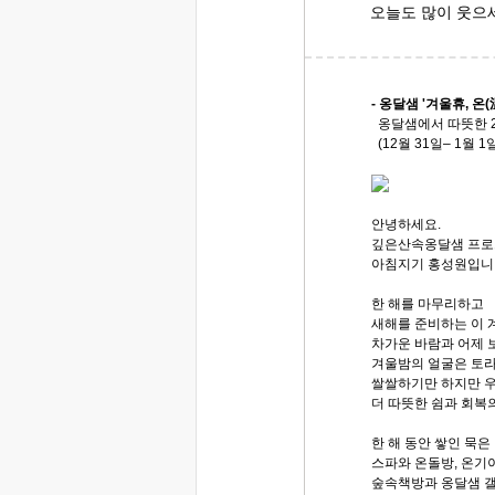
오늘도 많이 웃으
- 옹달샘 '겨울휴, 온(
옹달샘에서 따뜻한 2
(12월 31일– 1월 
안녕하세요.
깊은산속옹달샘 프로
아침지기 홍성원입니
한 해를 마무리하고
새해를 준비하는 이 
차가운 바람과 어제 
겨울밤의 얼굴은 토
쌀쌀하기만 하지만 
더 따뜻한 쉼과 회복
한 해 동안 쌓인 묵
스파와 온돌방, 온
숲속책방과 옹달샘 