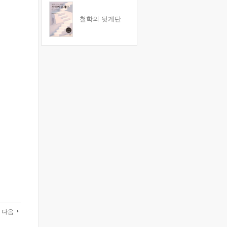
철학의 뒷계단
다음