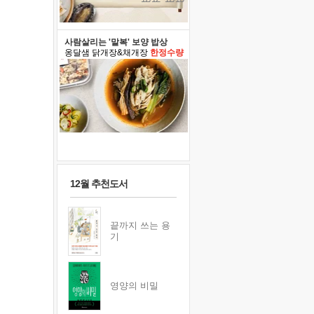
사람살리는 '말복' 보양 밥상
옹달샘 닭개장&채개장
한정수량
12월 추천도서
끝까지 쓰는 용
기
영양의 비밀