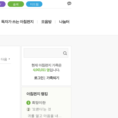
V
솔패
더드림
독자가 쓰는 아침편지
모음방
나눔터
|
|
다음
현재 아침편지 가족은
4,043,011 명
입니다.
로그인
|
가족되기
아침편지 랭킹
희망이란
'모른다'는 것
귀를 열고 마음을 내어주고