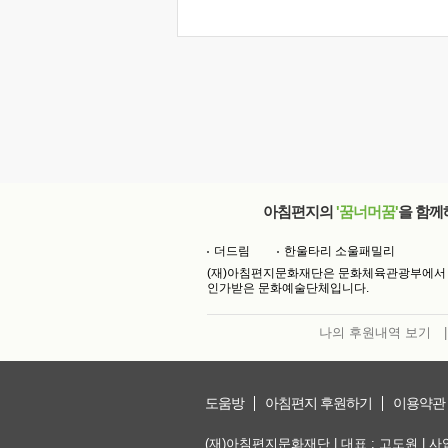
아침편지의
'꿈너머꿈'
을 함께
더드림
한울타리 소울패밀리
(재)아침편지문화재단은 문화체육관광부에서
인가받은 문화예술단체입니다.
나의 후원내역 보기
|
도움방
아침편지 후원하기
이용약관
(재)아침편지문화재단 | 대표 : 고도원 | 사업자