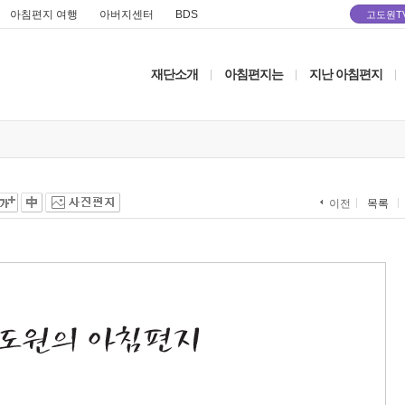
아침편지 여행
아버지센터
BDS
고도원T
재단소개
아침편지는
지난 아침편지
|
|
|
목록
이전