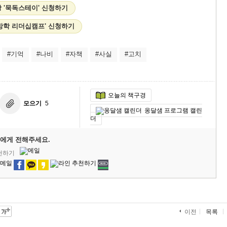
 '묵독스테이' 신청하기
방학 리더십캠프' 신청하기
#기억
#나비
#자책
#사실
#고치
오늘의 책구경
모으기
5
옹달샘 프로그램 캘린
더
에게 전해주세요.
추천하기
목록
이전