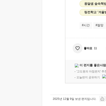
옹달샘 숲속책방
링컨학교 '겨울
#시간
#절망
좋아요
11
이 편지를 좋은사람
'고도원의 아침편지' 
오늘편지 공유하기
2025년 12월 9일 보낸 편지입니다.