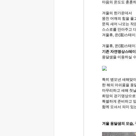
마음의 온도도 훈훈하
겨울의 한가운데서
뭉친 어깨의 힘을 풀
문득 새어 나오는 작
스스로를 안아주고 다
겨울휴, 온(溫)스테이
겨울휴, 온(溫)스테
기존 자연명상스테이 
옹달샘을 이용하실 수
특히 병오년 새해맞
한 해의 아쉬움을 옹
마무리하고 새해 첫날
희망의 걷기명상으로
특별하게 준비하고 
함께 오셔서 의미 있
겨울 옹달샘의 모습, 