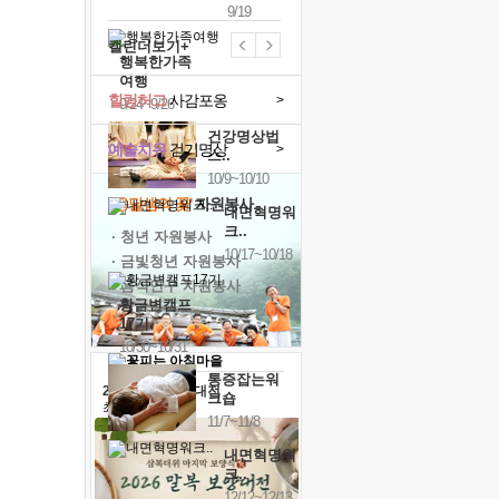
9/19
캘린더보기+
행복한가족
여행
힐링허그
사감포옹
>
9/24~9/26
건강명상법
예술치유
걷기명상
>
스..
10/9~10/10
'옹달샘의 꽃'
자원봉사
내면혁명워
크..
· 청년 자원봉사
10/17~10/18
· 금빛청년 자원봉사
· 음식연구 자원봉사
황금변캠프
17기
10/30~10/31
통증잡는워
2026 말복 보양대전
크숍
최대
74%할인
11/7~11/8
내면혁명워
크..
12/12~12/13