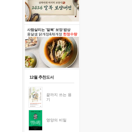
사람살리는 '말복' 보양 밥상
옹달샘 닭개장&채개장
한정수량
12월 추천도서
끝까지 쓰는 용
기
영양의 비밀