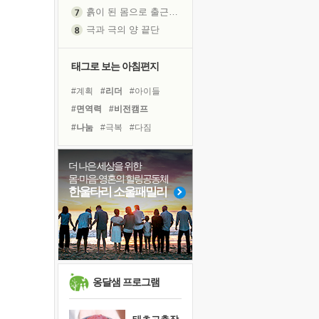
흙이 된 몸으로 출근하는 여자
극과 극의 양 끝단
내가 '나다움'을 찾는 길
피해 갈 수 없는 사건들
태그로 보는 아침편지
처음 손을 잡았던 날
#계획
#리더
#아이들
꿈이 실제가 되는 것
#면역력
#비전캠프
'말 타는 법'을 먼저
#나눔
#극복
#다짐
졸업식 사진을 보며
#위기
#바이러스
#도움
아픈 아버지를 위한 공간 설계
#사람
#독서
#선택
더 나은 세상을 위한
극심한 변비, 어깨결림, 수면 장애
몸·마음·영혼의 힐링공동체
#희망
#유튜브
#경험
보고 싶은 어머니
한울타리 소울패밀리
#독서캠프
#삶
#친구
유년 시절의 부산 영도 바다
#힐링
#건강
#링컨학교
못된 꼰대들
#명상
거울 속의 나
희망이란
'모른다'는 것
옹달샘 프로그램
귀를 열고 마음을 내어주고