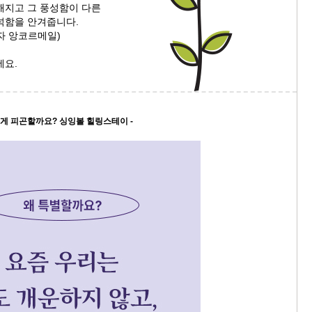
해지고 그 풍성함이 다른
넉함을 안겨줍니다.
9/
일자 앙코르메일)
스
세요.
10
크
렇게 피곤할까요? 싱잉볼 힐링스테이 -
10
1
10
11
크
12