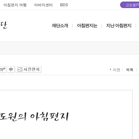
아침편지 여행
아버지센터
BDS
고도원T
재단소개
아침편지는
지난 아침편지
|
|
|
목록
이전