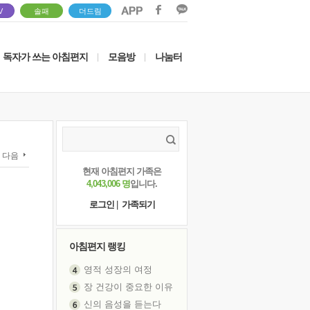
V
솔패
더드림
독자가 쓰는 아침편지
모음방
나눔터
|
|
다음
현재 아침편지 가족은
4,043,006 명
입니다.
로그인
|
가족되기
아침편지 랭킹
영적 성장의 여정
장 건강이 중요한 이유
신의 음성을 듣는다