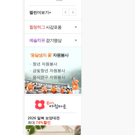
캘린더보기+
힐링허그
사감포옹
>
예술치유
걷기명상
>
'옹달샘의 꽃'
자원봉사
· 청년 자원봉사
· 금빛청년 자원봉사
· 음식연구 자원봉사
2026 말복 보양대전
최대
74%할인