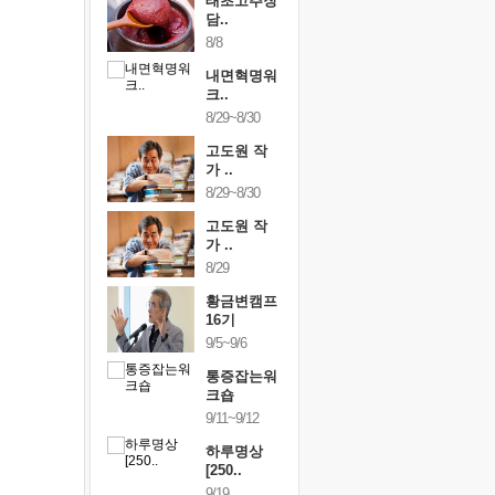
행복한가족
태초고추장
행복한가
여행
담..
여행
24~9/26
8/8
9/24~9/26
건강명상법
내면혁명워
건강명상
..
크..
스..
/9~10/10
8/29~8/30
10/9~10/10
내면혁명워
고도원 작
내면혁명
..
가 ..
크..
/17~10/18
8/29~8/30
10/17~10/18
황금변캠프
고도원 작
황금변캠
7기
가 ..
17기
/30~10/31
8/29
10/30~10/31
통증잡는워
황금변캠프
통증잡는
크숍
16기
크숍
/7~11/8
9/5~9/6
11/7~11/8
내면혁명워
통증잡는워
내면혁명
..
크숍
크..
/12~12/13
9/11~9/12
12/12~12/13
하루명상
[250..
9/19