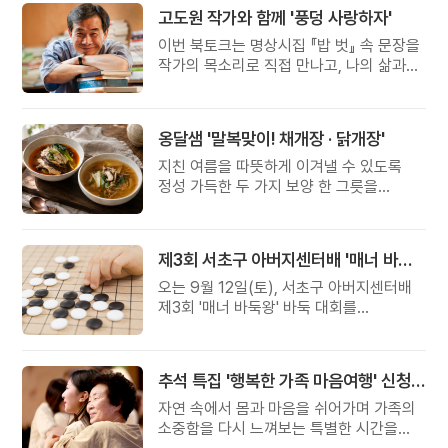
고도원 작가와 함께 '풍덩 사랑하자'
이번 북토크는 명상시집 『밥 벗』 속 문장을
작가의 목소리로 직접 만나고, 나의 삶과
관계를 잠시 돌아보는 시간입니다.
옹달샘 '말복맞이! 채개장 · 닭개장'
지친 여름을 따뜻하게 이겨낼 수 있도록
정성 가득한 두 가지 보양 한 그릇을
준비했습니다.
제3회 서초구 아버지센터배 '매너 바둑왕' 대회
오는 9월 12일(토), 서초구 아버지센터배
제3회 '매너 바둑왕' 바둑 대회를
개최합니다.
추석 특집 '행복한 가족 마음여행' 신청 안내
자연 속에서 몸과 마음을 쉬어가며 가족의
소중함을 다시 느껴보는 특별한 시간을