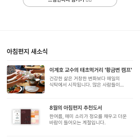
아침편지 새소식
이계호 교수의 태초먹거리 '황금변 캠프'
건강한 삶은 거창한 변화보다 매일의
식탁에서 시작됩니다. 많은 사람들이
건강을 위해 새로운 방법을 찾지만, 건강한
생활은 작은 습관에서 시작됩니다.
유퀴즈에서 많은 관심을 받은 이계호
8월의 아침편지 추천도서
교수와 함께하는 태초먹거리 황금변 캠프
한여름, 매미 소리가 정오를 채우고 더운
바람이 들어오는 계절입니다.