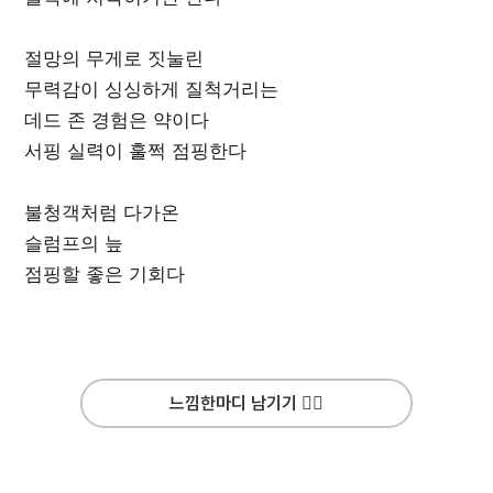
절망의 무게로 짓눌린
무력감이 싱싱하게 질척거리는
데드 존 경험은 약이다
서핑 실력이 훌쩍 점핑한다
불청객처럼 다가온
슬럼프의 늪
점핑할 좋은 기회다
느낌한마디 남기기 ✍🏻