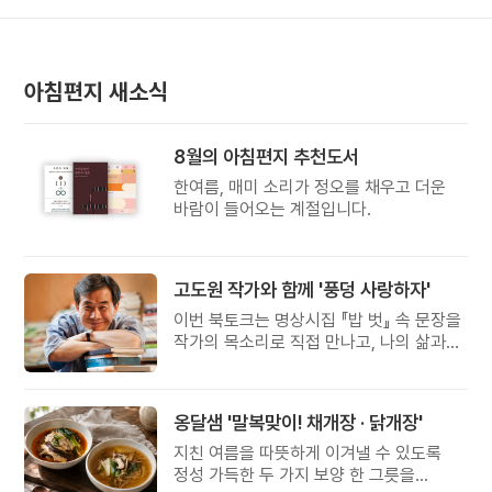
아침편지 새소식
8월의 아침편지 추천도서
한여름, 매미 소리가 정오를 채우고 더운
바람이 들어오는 계절입니다.
고도원 작가와 함께 '풍덩 사랑하자'
이번 북토크는 명상시집 『밥 벗』 속 문장을
작가의 목소리로 직접 만나고, 나의 삶과
관계를 잠시 돌아보는 시간입니다.
옹달샘 '말복맞이! 채개장 · 닭개장'
지친 여름을 따뜻하게 이겨낼 수 있도록
정성 가득한 두 가지 보양 한 그릇을