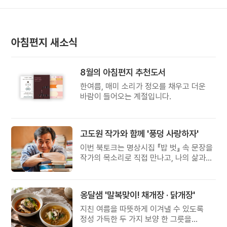
아침편지 새소식
8월의 아침편지 추천도서
한여름, 매미 소리가 정오를 채우고 더운
바람이 들어오는 계절입니다.
고도원 작가와 함께 '풍덩 사랑하자'
이번 북토크는 명상시집 『밥 벗』 속 문장을
작가의 목소리로 직접 만나고, 나의 삶과
관계를 잠시 돌아보는 시간입니다.
옹달샘 '말복맞이! 채개장 · 닭개장'
지친 여름을 따뜻하게 이겨낼 수 있도록
정성 가득한 두 가지 보양 한 그릇을