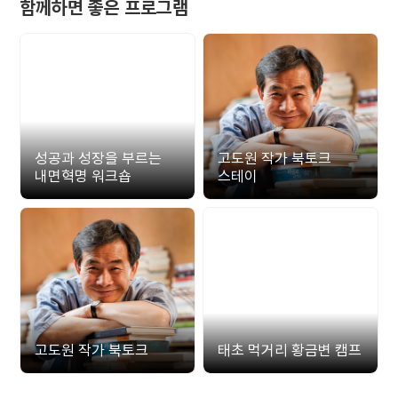
함께하면 좋은 프로그램
성공과 성장을 부르는
고도원 작가 북토크
내면혁명 워크숍
스테이
고도원 작가 북토크
태초 먹거리 황금변 캠프