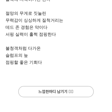
절망의 무게로 짓눌린
무력감이 싱싱하게 질척거리는
데드 존 경험은 약이다
서핑 실력이 훌쩍 점핑한다
불청객처럼 다가온
슬럼프의 늪
점핑할 좋은 기회다
느낌한마디 남기기 ✍🏻