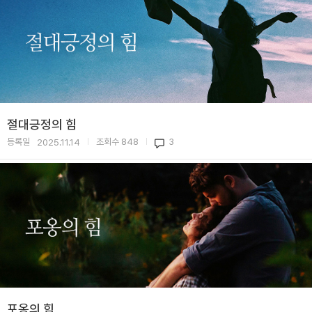
절대긍정의 힘
등록일
조회수
848
3
2025.11.14
|
|
포옹의 힘