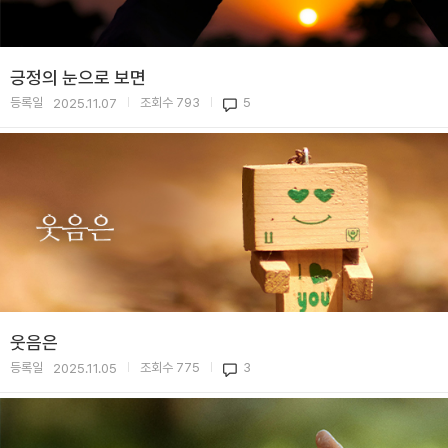
긍정의 눈으로 보면
등록일
조회수
793
5
2025.11.07
|
|
웃음은
등록일
조회수
775
3
2025.11.05
|
|