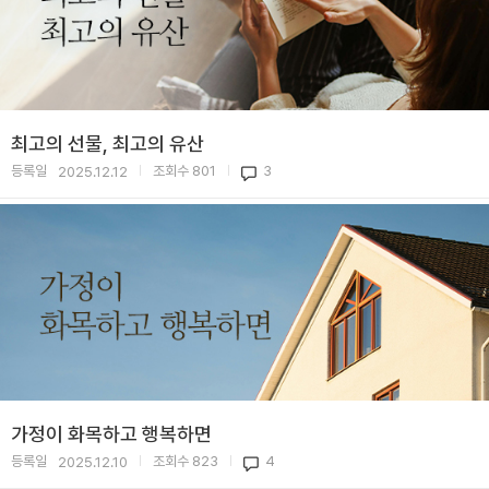
최고의 선물, 최고의 유산
등록일
조회수
801
3
2025.12.12
|
|
가정이 화목하고 행복하면
등록일
조회수
823
4
2025.12.10
|
|