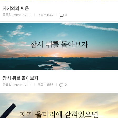
자기와의 싸움
등록일
조회수
847
3
2025.12.05
|
|
잠시 뒤를 돌아보자
등록일
조회수
856
2
2025.12.03
|
|