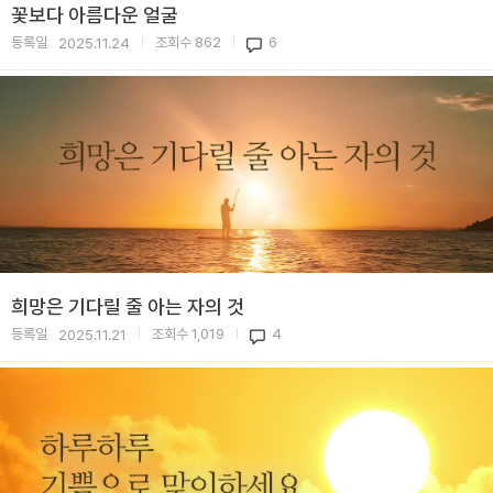
꽃보다 아름다운 얼굴
등록일
조회수
862
6
2025.11.24
|
|
희망은 기다릴 줄 아는 자의 것
등록일
조회수
1,019
4
2025.11.21
|
|