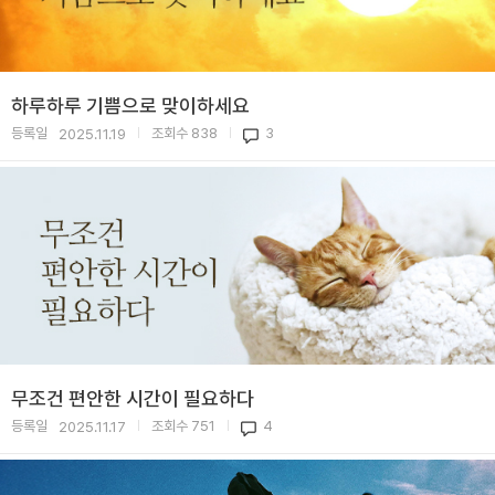
하루하루 기쁨으로 맞이하세요
등록일
조회수
838
3
2025.11.19
|
|
무조건 편안한 시간이 필요하다
등록일
조회수
751
4
2025.11.17
|
|