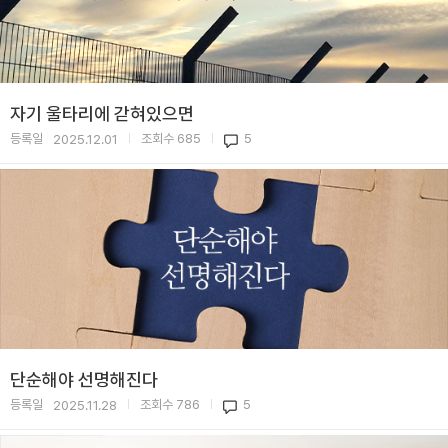
자기 울타리에 갇혀있으면
등록일
조회수
685
5
2025.12.01
|
|
단순해야 선명해진다
등록일
조회수
786
5
2025.11.28
|
|