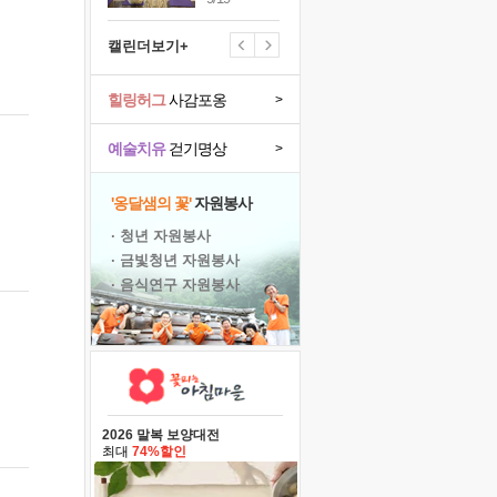
캘린더보기+
힐링허그
사감포옹
>
예술치유
걷기명상
>
'옹달샘의 꽃'
자원봉사
· 청년 자원봉사
· 금빛청년 자원봉사
· 음식연구 자원봉사
2026 말복 보양대전
최대
74%할인