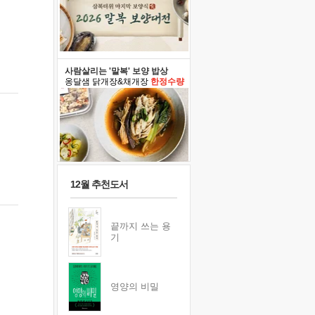
사람살리는 '말복' 보양 밥상
옹달샘 닭개장&채개장
한정수량
12월 추천도서
끝까지 쓰는 용
기
영양의 비밀