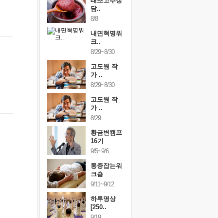
행복한가족
태초고추장
행복한가
여행
담..
여행
24~9/26
8/8
9/24~9/26
건강명상법
내면혁명워
건강명상
..
크..
스..
/9~10/10
8/29~8/30
10/9~10/10
내면혁명워
고도원 작
내면혁명
..
가 ..
크..
/17~10/18
8/29~8/30
10/17~10/18
황금변캠프
고도원 작
황금변캠
7기
가 ..
17기
/30~10/31
8/29
10/30~10/31
통증잡는워
황금변캠프
통증잡는
크숍
16기
크숍
/7~11/8
9/5~9/6
11/7~11/8
내면혁명워
통증잡는워
내면혁명
..
크숍
크..
/12~12/13
9/11~9/12
12/12~12/13
하루명상
[250..
9/19