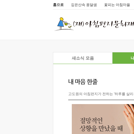
홈으로
깊은산속 옹달샘
꽃피는 아침마을
새소식 모음
내
고도원의 아침편지가 전하는 '하루를 살리