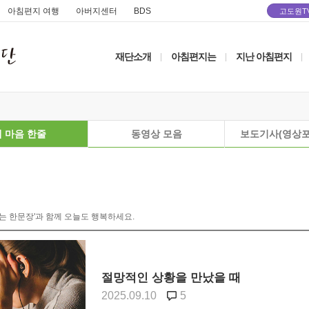
아침편지 여행
아버지센터
BDS
고도원T
재단소개
아침편지는
지난 아침편지
|
|
|
 마음 한줄
동영상 모음
보도기사(영상포
는 한문장'과 함께 오늘도 행복하세요.
절망적인 상황을 만났을 때
2025.09.10
5