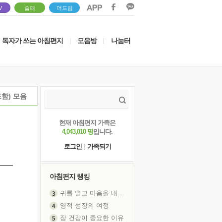
V
솔패
더드림
독자가 쓰는 아침편지
모음방
나눔터
|
|
함) 모음
현재 아침편지 가족은
4,043,010 명
입니다.
로그인
|
가족되기
아침편지 랭킹
귀를 열고 마음을 내어주고
영적 성장의 여정
장 건강이 중요한 이유