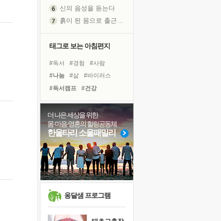
신의 음성을 듣는다
흙이 된 몸으로 출근하는 여자
극과 극의 양 끝단
내가 '나다움'을 찾는 길
태그로 보는 아침편지
피해 갈 수 없는 사건들
#독서
#경험
#사람
처음 손을 잡았던 날
#나눔
#삶
#바이러스
꿈이 실제가 되는 것
#독서캠프
#건강
'말 타는 법'을 먼저
#유튜브
#위기
#도움
졸업식 사진을 보며
#극복
#다짐
#친구
더 나은 세상을 위한
극심한 변비, 어깨결림, 수면 장애
몸·마음·영혼의 힐링공동체
#힐링
#희망
#링컨학교
아픈 아버지를 위한 공간 설계
한울타리 소울패밀리
#계획
#명상
#선택
슬럼프
#면역력
#리더
보고 싶은 어머니
#비전캠프
#아이들
유년 시절의 부산 영도 바다
못된 꼰대들
희망이란
옹달샘 프로그램
'모른다'는 것