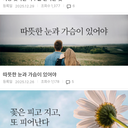
등록일
조회수
1,377
6
2025.12.29
|
|
따뜻한 눈과 가슴이 있어야
등록일
조회수
1,178
5
2025.12.26
|
|