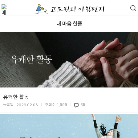
내 마음 한줄
유쾌한 활동
등록일
조회수
4,599
35
2026.02.06
|
|