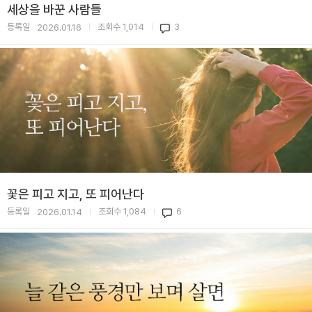
세상을 바꾼 사람들
등록일
조회수
1,014
3
2026.01.16
|
|
꽃은 피고 지고, 또 피어난다
등록일
조회수
1,084
6
2026.01.14
|
|