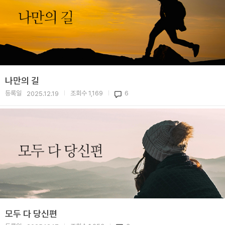
나만의 길
등록일
조회수
1,169
6
2025.12.19
|
|
모두 다 당신편