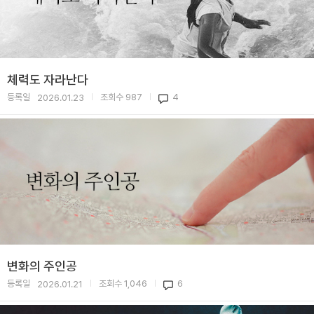
체력도 자라난다
등록일
조회수
987
4
2026.01.23
|
|
변화의 주인공
등록일
조회수
1,046
6
2026.01.21
|
|