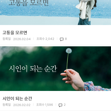
고통을 모르면
등록일
조회수
2,042
8
2026.02.04
|
|
시인이 되는 순간
등록일
조회수
1,596
2
2026.02.02
|
|