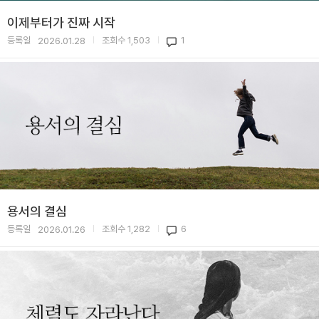
이제부터가 진짜 시작
등록일
조회수
1,503
1
2026.01.28
|
|
용서의 결심
등록일
조회수
1,282
6
2026.01.26
|
|