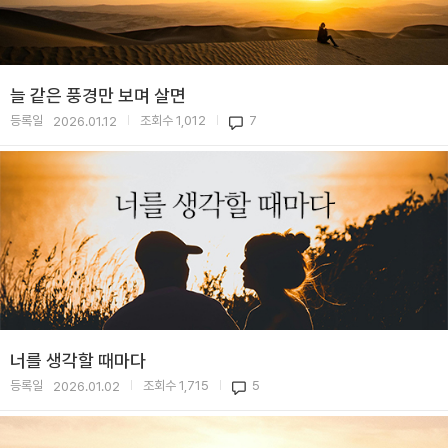
늘 같은 풍경만 보며 살면
등록일
조회수
1,012
7
2026.01.12
|
|
너를 생각할 때마다
등록일
조회수
1,715
5
2026.01.02
|
|