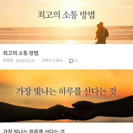
최고의 소통 방법
등록일
조회수
1,384
5
2025.12.31
|
|
가장 빛나는 하루를 산다는 것