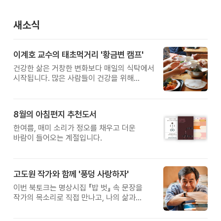
새소식
이계호 교수의 태초먹거리 '황금변 캠프'
건강한 삶은 거창한 변화보다 매일의 식탁에서
시작됩니다. 많은 사람들이 건강을 위해
새로운 방법을 찾지만, 건강한 생활은 작은
습관에서 시작됩니다. 유퀴즈에서 많은 관심을
받은 이계호 교수와 함께하는 태초먹거리
8월의 아침편지 추천도서
황금변 캠프
한여름, 매미 소리가 정오를 채우고 더운
바람이 들어오는 계절입니다.
고도원 작가와 함께 '풍덩 사랑하자'
이번 북토크는 명상시집 『밥 벗』 속 문장을
작가의 목소리로 직접 만나고, 나의 삶과
관계를 잠시 돌아보는 시간입니다.