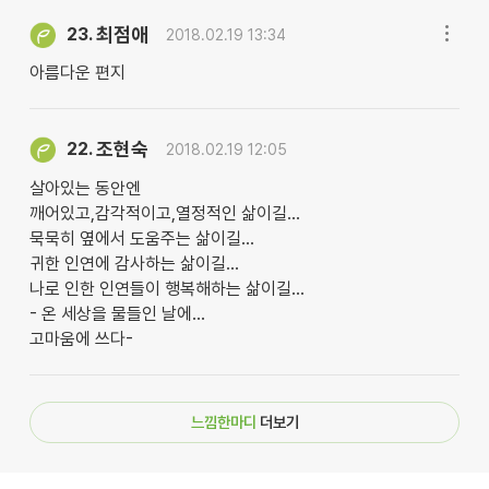
최점애
23.
2018.02.19 13:34
아름다운 편지
조현숙
22.
2018.02.19 12:05
살아있는 동안엔
깨어있고,감각적이고,열정적인 삶이길...
묵묵히 옆에서 도움주는 삶이길...
귀한 인연에 감사하는 삶이길...
나로 인한 인연들이 행복해하는 삶이길...
- 온 세상을 물들인 날에...
고마움에 쓰다-
느낌한마디
더보기