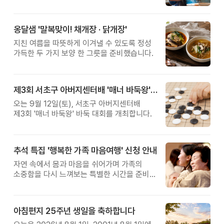
관계를 잠시 돌아보는 시간입니다.
옹달샘 '말복맞이! 채개장 · 닭개장'
지친 여름을 따뜻하게 이겨낼 수 있도록 정성
가득한 두 가지 보양 한 그릇을 준비했습니다.
제3회 서초구 아버지센터배 '매너 바둑왕' 대회
오는 9월 12일(토), 서초구 아버지센터배
제3회 '매너 바둑왕' 바둑 대회를 개최합니다.
추석 특집 '행복한 가족 마음여행' 신청 안내
자연 속에서 몸과 마음을 쉬어가며 가족의
소중함을 다시 느껴보는 특별한 시간을 준비해
보세요.
아침편지 25주년 생일을 축하합니다