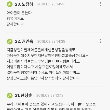
노정혜
23.
2018.08.23 14:40
아이들이 웃는다
행복이지요
감사합니다
권인숙
22.
2018.08.23 14:39
지금성인이된제아들딸에게힘든생활을핑계로
마냥웃게해주지못한지난날이넘안타깝고속상하네요~
지금어린자녀들을둔부모님들 바쁘고힘들더라도
여행도많이다니고 사랑표현도많이해주셔서
많이웃어행복하게해주세요 아이들의해맑은미소
상상만해도넘아름답고사랑스럽네요 감사합니다
한창훈
21.
2018.08.23 13:12
우리 아이들이 웃음을 잃어가고 있습니다. 아이들의 웃음을
빼앗아가는 것은 어른들의 잘못된 판단과 행동인 경우가