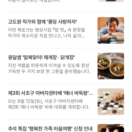
바람이 들어오는 계절입니다.
고도원 작가와 함께 '풍덩 사랑하자'
이번 북토크는 명상시집 『밥 벗』 속 문장을
작가의 목소리로 직접 만나고, 나의 삶과
관계를 잠시 돌아보는 시간입니다.
옹달샘 '말복맞이! 채개장 · 닭개장'
지친 여름을 따뜻하게 이겨낼 수 있도록 정성
가득한 두 가지 보양 한 그릇을 준비했습니다.
제3회 서초구 아버지센터배 '매너 바둑왕' 대회
오는 9월 12일(토), 서초구 아버지센터배
제3회 '매너 바둑왕' 바둑 대회를 개최합니다.
추석 특집 '행복한 가족 마음여행' 신청 안내