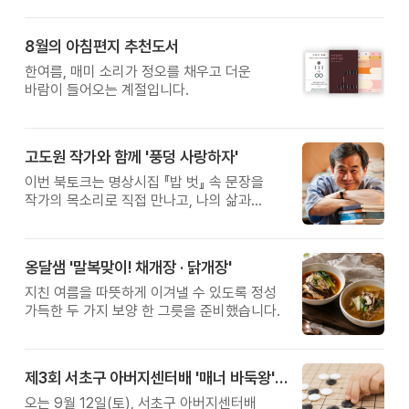
8월의 아침편지 추천도서
한여름, 매미 소리가 정오를 채우고 더운
바람이 들어오는 계절입니다.
고도원 작가와 함께 '풍덩 사랑하자'
이번 북토크는 명상시집 『밥 벗』 속 문장을
작가의 목소리로 직접 만나고, 나의 삶과
관계를 잠시 돌아보는 시간입니다.
옹달샘 '말복맞이! 채개장 · 닭개장'
지친 여름을 따뜻하게 이겨낼 수 있도록 정성
가득한 두 가지 보양 한 그릇을 준비했습니다.
제3회 서초구 아버지센터배 '매너 바둑왕' 대회
오는 9월 12일(토), 서초구 아버지센터배