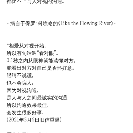
都比不上与人对视的沟通。
- 摘自于保罗·科埃略的《Like the Flowing River》-
*相爱从对视开始，
所以有句话叫“看对眼”。
0.1秒之内从眼神就能读懂对方，
能看出对方对自己是否怀好意。
眼睛不说谎，
也不会骗人。
因为对视沟通，
是人与人之间最诚实的沟通，
所以沟通效果最佳，
会发生很多好事。
(2021年5月6日旧信重温)