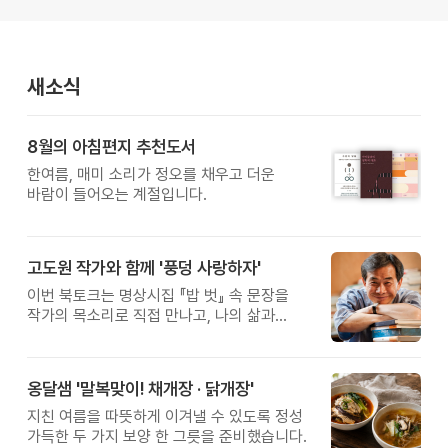
새소식
8월의 아침편지 추천도서
한여름, 매미 소리가 정오를 채우고 더운
바람이 들어오는 계절입니다.
고도원 작가와 함께 '풍덩 사랑하자'
이번 북토크는 명상시집 『밥 벗』 속 문장을
작가의 목소리로 직접 만나고, 나의 삶과
관계를 잠시 돌아보는 시간입니다.
옹달샘 '말복맞이! 채개장 · 닭개장'
지친 여름을 따뜻하게 이겨낼 수 있도록 정성
가득한 두 가지 보양 한 그릇을 준비했습니다.