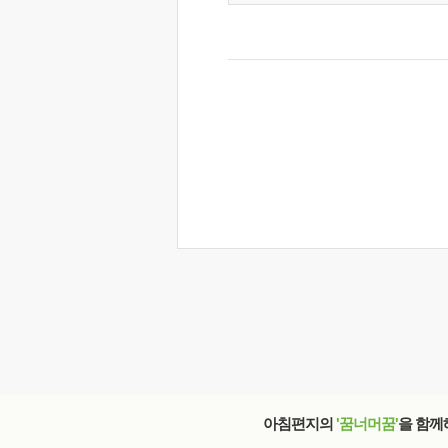
아침편지의
'꿈너머꿈'
을 함께