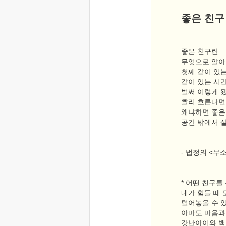
좋은 친구
좋은 친구란
무엇으로 알아
첫째 같이 있는
같이 있는 시
벌써 이렇게 됐
빨리 흐른다면
왜냐하면 좋은
공간 밖에서 
- 법정의 <무소
* 어떤 친구를
내가 힘들 때 
털어놓을 수 
아마도 마음과
갓난아이와 백