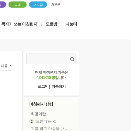
V
솔패
더드림
독자가 쓰는 아침편지
모음방
나눔터
|
|
다음
현재 아침편지 가족은
4,043,010 명
입니다.
로그인
|
가족되기
아침편지 랭킹
희망이란
'모른다'는 것
귀를 열고 마음을 내어주고