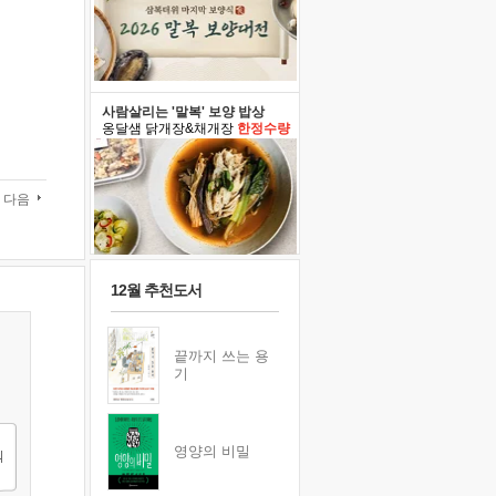
사람살리는 '말복' 보양 밥상
옹달샘 닭개장&채개장
한정수량
다음
12월 추천도서
끝까지 쓰는 용
기
영양의 비밀