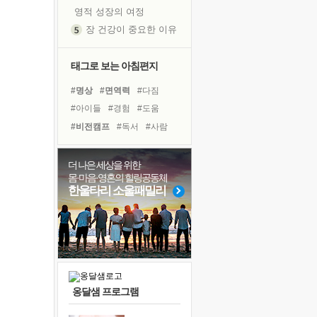
영적 성장의 여정
장 건강이 중요한 이유
신의 음성을 듣는다
흙이 된 몸으로 출근하는 여자
태그로 보는 아침편지
극과 극의 양 끝단
#명상
#면역력
#다짐
내가 '나다움'을 찾는 길
#아이들
#경험
#도움
피해 갈 수 없는 사건들
#비전캠프
#독서
#사람
처음 손을 잡았던 날
#선택
#바이러스
#건강
꿈이 실제가 되는 것
#친구
#위기
#극복
#삶
더 나은 세상을 위한
'말 타는 법'을 먼저
몸·마음·영혼의 힐링공동체
#희망
#유튜브
#나눔
졸업식 사진을 보며
한울타리 소울패밀리
#계획
#리더
#독서캠프
극심한 변비, 어깨결림, 수면 장애
#링컨학교
#힐링
아픈 아버지를 위한 공간 설계
슬럼프
보고 싶은 어머니
유년 시절의 부산 영도 바다
옹달샘 프로그램
못된 꼰대들