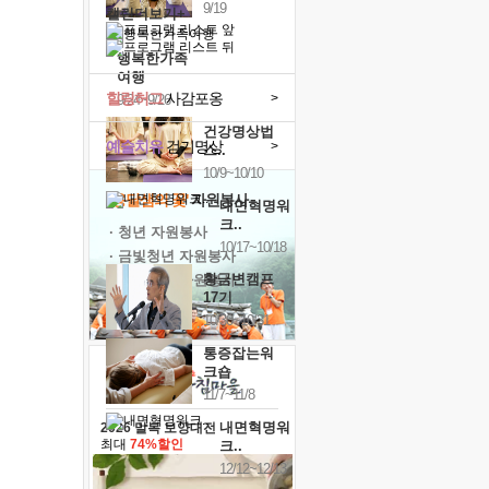
9/19
캘린더보기+
행복한가족
여행
힐링허그
사감포옹
>
9/24~9/26
건강명상법
예술치유
걷기명상
>
스..
10/9~10/10
'옹달샘의 꽃'
자원봉사
내면혁명워
크..
· 청년 자원봉사
10/17~10/18
· 금빛청년 자원봉사
황금변캠프
· 음식연구 자원봉사
17기
10/30~10/31
통증잡는워
크숍
11/7~11/8
내면혁명워
2026 말복 보양대전
최대
74%할인
크..
12/12~12/13