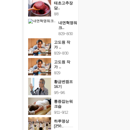
태초고추장
담..
8/8
내면혁명워
크..
8/29~8/30
고도원 작
가 ..
8/29~8/30
고도원 작
가 ..
8/29
황금변캠프
16기
9/5~9/6
통증잡는워
크숍
9/11~9/12
하루명상
[250..