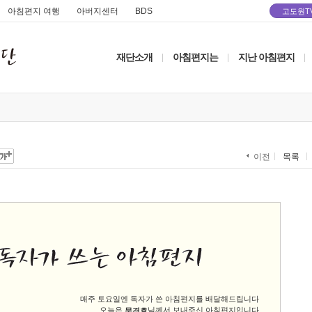
아침편지 여행
아버지센터
BDS
고도원T
재단소개
아침편지는
지난 아침편지
|
|
|
목록
이전
매주 토요일엔 독자가 쓴 아침편지를 배달해드립니다
오늘은
님께서 보내주신 아침편지입니다
문경호