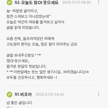
오늘도 많Ol 웃으세요
52.
2005.07.01 08:20
늘- 따분한 글이라고,
잠깐 스쳐보고 지나갔었는데''
오늘은 약간의 여유를 즐겨보고 싶어서
글을 읽게 되었씁니다.
요즘 잔뜩, 움츠려져있던 저에게
고도원의 편지는 오늘, 많은 힘이 되어주는 군요
글을 보내주신분도^ ^*
많Ol 웃으세요,.
즐거운 한달의 첫날입니다.
^ ^* 이번달에는 웃는 일만 생기시길.. 바라겠습니다//ㅎ
모두들 건강하시고, 행복하세요~!
비조아
51.
2005.07.01 04:43
넘 좋은 글입니다.