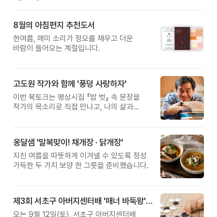
8월의 아침편지 추천도서
한여름, 매미 소리가 정오를 채우고 더운
바람이 들어오는 계절입니다.
고도원 작가와 함께 '풍덩 사랑하자'
이번 북토크는 명상시집 『밥 벗』 속 문장을
작가의 목소리로 직접 만나고, 나의 삶과
관계를 잠시 돌아보는 시간입니다.
옹달샘 '말복맞이! 채개장 · 닭개장'
지친 여름을 따뜻하게 이겨낼 수 있도록 정성
가득한 두 가지 보양 한 그릇을 준비했습니다.
제3회 서초구 아버지센터배 '매너 바둑왕' 대회
오는 9월 12일(토), 서초구 아버지센터배