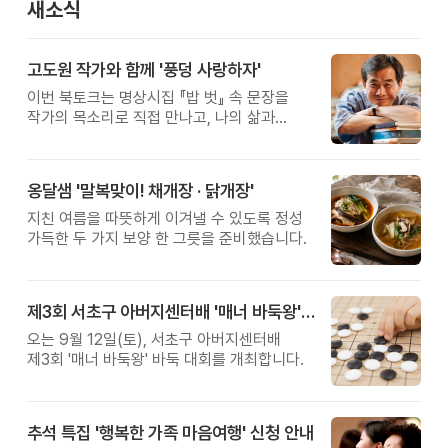
새소식
고도원 작가와 함께 '풍덩 사랑하자'
이번 북토크는 명상시집 『밥 벗』 속 문장을
작가의 목소리로 직접 만나고, 나의 삶과
관계를 잠시 돌아보는 시간입니다.
옹달샘 '말복맞이! 채개장 · 닭개장'
지친 여름을 따뜻하게 이겨낼 수 있도록 정성
가득한 두 가지 보양 한 그릇을 준비했습니다.
제3회 서초구 아버지센터배 '매너 바둑왕' 대회
오는 9월 12일(토), 서초구 아버지센터배
제3회 '매너 바둑왕' 바둑 대회를 개최합니다.
추석 특집 '행복한 가족 마음여행' 신청 안내