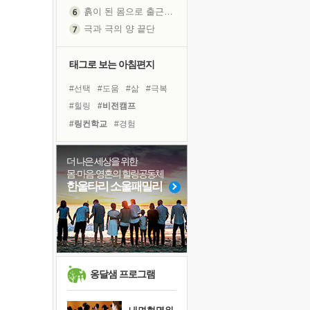
흙이 된 몸으로 출근하는 여자
극과 극의 양 끝단
내가 '나다움'을 찾는 길
피해 갈 수 없는 사건들
태그로 보는 아침편지
처음 손을 잡았던 날
#선택
#도움
#삶
#극복
꿈이 실제가 되는 것
#힐링
#비전캠프
'말 타는 법'을 먼저
#링컨학교
#경험
졸업식 사진을 보며
#독서캠프
#아이들
극심한 변비, 어깨결림, 수면 장애
#독서
#명상
#계획
더 나은 세상을 위한
아픈 아버지를 위한 공간 설계
몸·마음·영혼의 힐링공동체
#사람
#면역력
#나눔
슬럼프
한울타리 소울패밀리
#희망
#다짐
#위기
보고 싶은 어머니
#바이러스
#건강
유년 시절의 부산 영도 바다
#유튜브
#리더
#친구
못된 꼰대들
너무 황홀한 꽃들이여!
희망이란
옹달샘 프로그램
'모른다'는 것