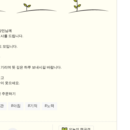
스
10
크
반상민님께
10
인사를 드립니다.
1
도 모입니다.
10
-
기리며 뜻 깊은 하루 보내시길 바랍니다.
11
시고
이 웃으세요.
크
12
습관
#아침
#기적
#노력
오늘의 책구경