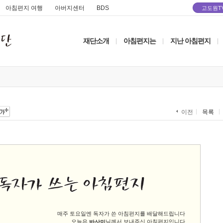
아침편지 여행
아버지센터
BDS
고도원T
재단소개
아침편지는
지난 아침편지
|
|
|
목록
이전
매주 토요일엔 독자가 쓴 아침편지를 배달해드립니다
오늘은
님께서 보내주신 아침편지입니다
반상민