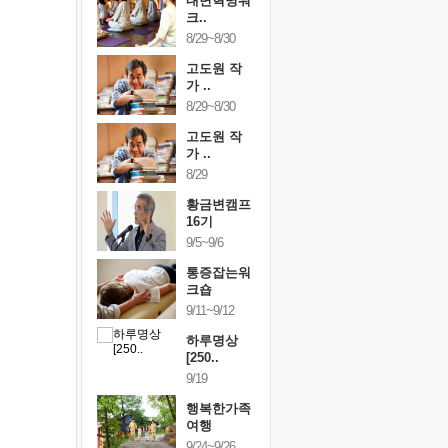
건강명상법
내면혁명워
건강명상
..
크..
스..
/9~10/10
8/29~8/30
10/9~10/10
내면혁명워
고도원 작
내면혁명
..
가 ..
크..
/17~10/18
8/29~8/30
10/17~10/18
황금변캠프
고도원 작
황금변캠
7기
가 ..
17기
/30~10/31
8/29
10/30~10/31
통증잡는워
황금변캠프
통증잡는
크숍
16기
크숍
/7~11/8
9/5~9/6
11/7~11/8
내면혁명워
통증잡는워
내면혁명
..
크숍
크..
/12~12/13
9/11~9/12
12/12~12/13
하루명상
[250..
9/19
행복한가족
여행
9/24~9/26