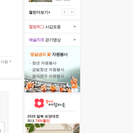
캘린더보기+
힐링허그
사감포옹
>
예술치유
걷기명상
>
'옹달샘의 꽃'
자원봉사
다음
· 청년 자원봉사
· 금빛청년 자원봉사
· 음식연구 자원봉사
2026 말복 보양대전
최대
74%할인