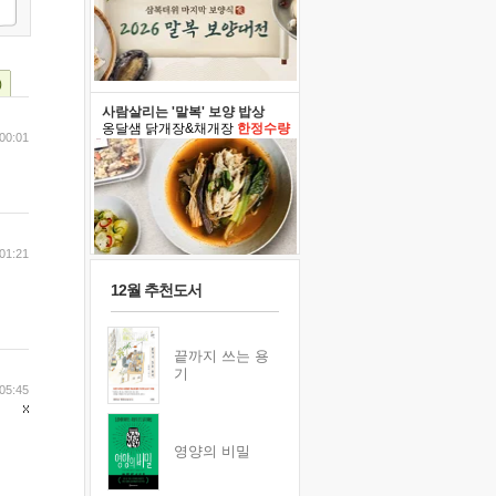
)
사람살리는 '말복' 보양 밥상
옹달샘 닭개장&채개장
한정수량
00:01
01:21
12월 추천도서
끝까지 쓰는 용
기
05:45
영양의 비밀