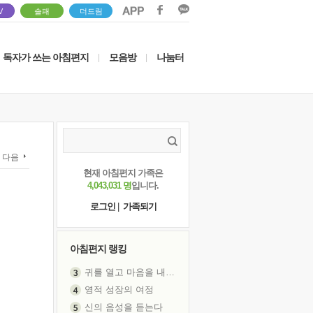
V
솔패
더드림
독자가 쓰는 아침편지
모음방
나눔터
|
|
다음
현재 아침편지 가족은
4,043,031 명
입니다.
로그인
|
가족되기
아침편지 랭킹
귀를 열고 마음을 내어주고
영적 성장의 여정
신의 음성을 듣는다