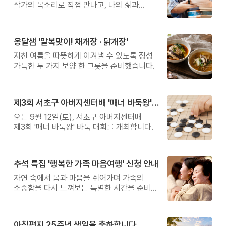
작가의 목소리로 직접 만나고, 나의 삶과
관계를 잠시 돌아보는 시간입니다.
옹달샘 '말복맞이! 채개장 · 닭개장'
지친 여름을 따뜻하게 이겨낼 수 있도록 정성
가득한 두 가지 보양 한 그릇을 준비했습니다.
제3회 서초구 아버지센터배 '매너 바둑왕' 대회
오는 9월 12일(토), 서초구 아버지센터배
제3회 '매너 바둑왕' 바둑 대회를 개최합니다.
추석 특집 '행복한 가족 마음여행' 신청 안내
자연 속에서 몸과 마음을 쉬어가며 가족의
소중함을 다시 느껴보는 특별한 시간을 준비해
보세요.
아침편지 25주년 생일을 축하합니다