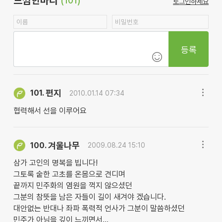
느낌한마디
(101)
로그인하세요
등록
편지
101.
2010.01.14 07:34
협력해서 선을 이루어요
겨울나무
100.
2009.08.24 15:10
삼가 고인의 명복을 빕니다!
그토록 숱한 고초를 온몸으로 견디며
끝까지 민주화의 염원을 꺽지 않으셨던
그분의 참뜻을 남은 자들이 길이 새겨야 겠습니다.
대안없는 반대나 좌파 폭력적 언사가 그분이 말씀하셨던
민주가 아님을 깊이 느끼면서...