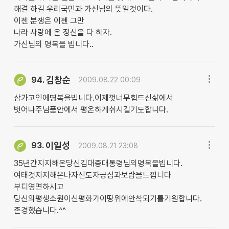
해결 하길 우리국민과 가신님의 뜻일것이다.
이젠 분쟁은 이젠 그만
나라 사랑에 온 정신을 다 하자.
가신님의 명복을 빕니다..
김창순
94.
2009.08.22 00:09
삼가고인에명복을빕니다.이제껏너무힘드신삶에서
벗어나주님품안에서 평온하게쉬시길기도합니다.
이일성
93.
2009.08.21 23:08
35년간지지해온당신김대중대통령님의명복을빕니다.
여태것지지해온나자신도자긍심과보람을느낍니다
부디영면하시고
당신의평생소원이신평화가이땅위에안착되기를기원합니다.
존경했습니다.^^