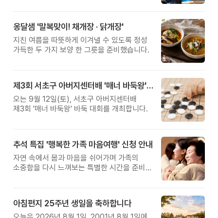
관계를 잠시 돌아보는 시간입니다.
옹달샘 '말복맞이! 채개장 · 닭개장'
지친 여름을 따뜻하게 이겨낼 수 있도록 정성
가득한 두 가지 보양 한 그릇을 준비했습니다.
제3회 서초구 아버지센터배 '매너 바둑왕' 대회
오는 9월 12일(토), 서초구 아버지센터배
제3회 '매너 바둑왕' 바둑 대회를 개최합니다.
추석 특집 '행복한 가족 마음여행' 신청 안내
자연 속에서 몸과 마음을 쉬어가며 가족의
소중함을 다시 느껴보는 특별한 시간을 준비해
보세요.
아침편지 25주년 생일을 축하합니다
오늘은 2026년 8월 1일, 2001년 8월 1일에