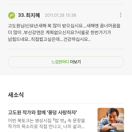
최지혜
33.
2011.01.28 15:38
고도원님!신묘년새해 복 많이 받으십시요...새해엔 꿈너머꿈을
더 많이 .부산강연은 계획없으신지요?서울로 한번가기가
넘힘드네요..직접뵙고싶은데...건강하십시요..
느낌한마디
더보기
새소식
고도원 작가와 함께 '풍덩 사랑하자'
이번 북토크는 명상시집 『밥 벗』 속 문장을
작가의 목소리로 직접 만나고, 나의 삶과