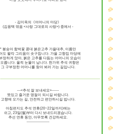
- 김미옥의《어머니의 마당》
(김용택 엮음 <사랑 그대로의 사랑>) 중에서 -
* 봉숭아 함박꽃 콩대 붉은고추 가을대추, 이름만
어도 왈칵 그리움이 솟구칩니다. 가을 고향집 마당에
부정하게 앉아, 붉은 고추를 다듬는 어머니의 모습이
오릅니다. 울컥 눈물이 납니다. 한가위 추석 귀향은
그 구부정한 어머니를 찾아 뵈러 가는 길입니다.
---<추석 잘 보내세요>------
뜻있고 즐거운 명절이 되시길 바랍니다.
고향에 오가는 길, 안전하고 편안하시길 빕니다.
아침편지도 추석 연휴(20~22일까지)에는
쉬고, 23일(월)부터 다시 보내드리겠습니다.
추선 연휴 동안, 아무쪼록 건강하세요.
-------------------