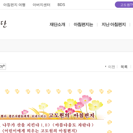
아침편지 여행
아버지센터
BDS
고도원T
재단소개
아침편지는
지난 아침편지
|
|
|
목록
이전