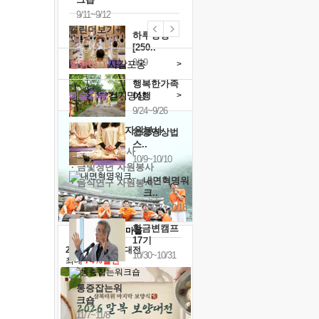
9/11~9/12
캘린더보기+
하루명상
[250..
9/19
힐링허그
사감포옹
>
행복한가족
예술치유
걷기명상
>
여행
9/24~9/26
'옹달샘의 꽃'
자원봉사
건강명상법
스..
· 청년 자원봉사
10/9~10/10
· 금빛청년 자원봉사
내면혁명워
· 음식연구 자원봉사
크..
10/17~10/18
황금변캠프
17기
2026 말복 보양대전
10/30~10/31
최대
74%할인
통증잡는워
크숍
11/7~11/8