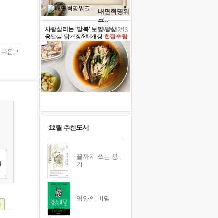
내면혁명워
크..
사람살리는 '말복' 보양 밥상
12/12~12/13
옹달샘 닭개장&채개장
한정수량
다음
12월 추천도서
끝까지 쓰는 용
기
영양의 비밀
)