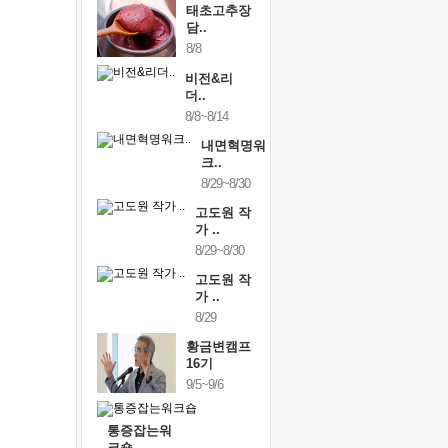
태초고추장
담..
8/8
비전&리
더..
8/8~8/14
내면혁명워
크..
8/29~8/30
고도원 작
가 ..
8/29~8/30
고도원 작
가 ..
8/29
황금변캠프
16기
9/5~9/6
통증잡는워
크숍