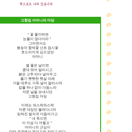
고향집 어머니의 마당
＂꽃 좋아하면
눈물이 많다더라＂
그러면서도
봉숭아 함박꽃 난초 접시꽃
흐드러지게 심으셨던
어머니
볕 좋은 날이면
콩대 꺾어 말리시고
붉은 고추 따다 널어두고
풀기 빳빳한 햇살 아래
가을 대추도 가득 널어 말리시며
잡풀 하나 없이 다듬느라
저문 날을 보내시던
고향집 마당
이제는 와스락와스락
마른 대잎만 몰려다니며
잊혀진 발자국 더듬어가고
＂내 죽으면
이 지섬 다 어쩔꼬＂
어머니의 근심이
마당 곳곳에서 무더기로 자라고 있다