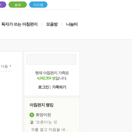
V
솔패
더드림
독자가 쓰는 아침편지
모음방
나눔터
|
|
다음
현재 아침편지 가족은
4,042,954 명
입니다.
로그인
|
가족되기
아침편지 랭킹
희망이란
'모른다'는 것
귀를 열고 마음을 내어주고