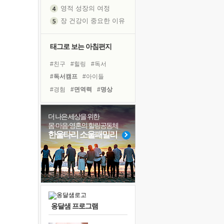
영적 성장의 여정
장 건강이 중요한 이유
신의 음성을 듣는다
흙이 된 몸으로 출근하는 여자
태그로 보는 아침편지
극과 극의 양 끝단
#친구
#힐링
#독서
내가 '나다움'을 찾는 길
#독서캠프
#아이들
피해 갈 수 없는 사건들
#경험
#면역력
#명상
처음 손을 잡았던 날
#건강
#링컨학교
#위기
꿈이 실제가 되는 것
#삶
#사람
#나눔
#극복
더 나은 세상을 위한
'말 타는 법'을 먼저
몸·마음·영혼의 힐링공동체
#다짐
#유튜브
아픈 아버지를 위한 공간 설계
한울타리 소울패밀리
#비전캠프
#선택
#리더
졸업식 사진을 보며
#도움
#희망
#계획
극심한 변비, 어깨결림, 수면 장애
#바이러스
보고 싶은 어머니
마음이 멈춰 버린 곳
유년 시절의 부산 영도 바다
옹달샘 프로그램
못된 꼰대들