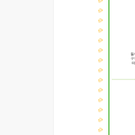
들
구
떠