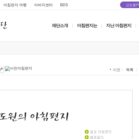
아침편지 여행
아버지센터
BDS
고도원T
재단소개
아침편지는
지난 아침편지
|
|
|
목록
이전