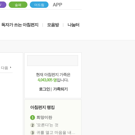
V
솔패
더드림
독자가 쓰는 아침편지
모음방
나눔터
|
|
다음
현재 아침편지 가족은
4,043,005 명
입니다.
로그인
|
가족되기
아침편지 랭킹
희망이란
'모른다'는 것
귀를 열고 마음을 내어주고