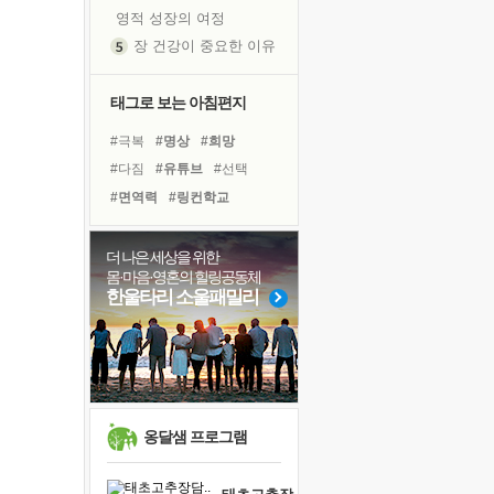
영적 성장의 여정
장 건강이 중요한 이유
신의 음성을 듣는다
흙이 된 몸으로 출근하는 여자
태그로 보는 아침편지
극과 극의 양 끝단
#극복
#명상
#희망
내가 '나다움'을 찾는 길
#다짐
#유튜브
#선택
피해 갈 수 없는 사건들
#면역력
#링컨학교
처음 손을 잡았던 날
#바이러스
#위기
꿈이 실제가 되는 것
#아이들
#나눔
#리더
더 나은 세상을 위한
'말 타는 법'을 먼저
몸·마음·영혼의 힐링공동체
#힐링
#경험
#비전캠프
졸업식 사진을 보며
한울타리 소울패밀리
#사람
#독서캠프
#독서
아픈 아버지를 위한 공간 설계
#건강
#삶
#친구
#계획
극심한 변비, 어깨결림, 수면 장애
#도움
보고 싶은 어머니
유년 시절의 부산 영도 바다
못된 꼰대들
옹달샘 프로그램
거울 속의 나