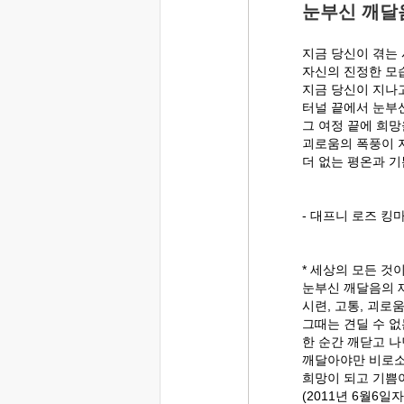
눈부신 깨달
지금 당신이 겪는
자신의 진정한 모
지금 당신이 지나
터널 끝에서 눈부
그 여정 끝에 희망
괴로움의 폭풍이 
더 없는 평온과 기
- 대프니 로즈 킹
* 세상의 모든 것
눈부신 깨달음의 
시련, 고통, 괴로
그때는 견딜 수 
한 순간 깨닫고 나
깨달아야만 비로소
희망이 되고 기쁨
(2011년 6월6일