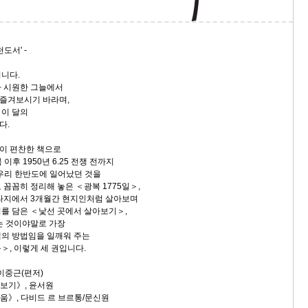
도서' -
니다.
나 시원한 그늘에서
 즐겨보시기 바라며,
 이 달의
다.
이 편찬한 책으로
 이후 1950년 6.25 전쟁 전까지
 우리 한반도에 일어났던 것을
꼼꼼히 정리해 놓은 ＜광복 1775일＞,
타지에서 3개월간 현지인처럼 살아보며
를 담은 ＜낯선 곳에서 살아보기＞,
는 것이야말로 가장
의 방법임을 일깨워 주는
＞, 이렇게 세 권입니다.
 이중근(편저)
아보기》, 윤서원
거움》, 다비드 르 브르통/문신원