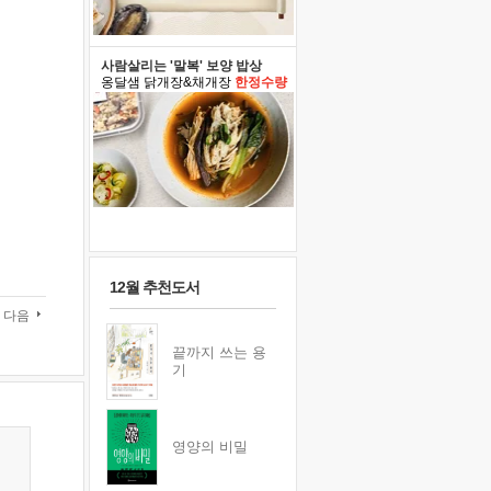
사람살리는 '말복' 보양 밥상
옹달샘 닭개장&채개장
한정수량
12월 추천도서
다음
끝까지 쓰는 용
기
영양의 비밀