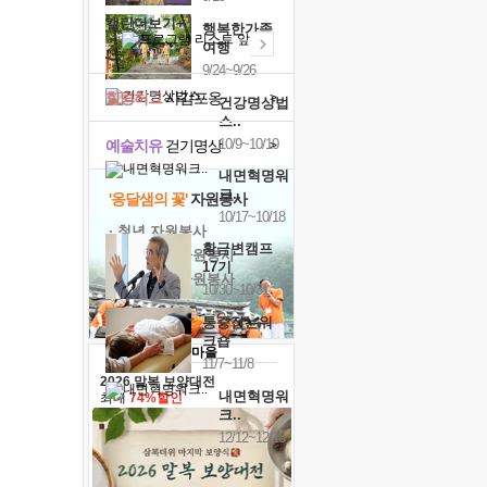
캘린더보기+
행복한가족
여행
9/24~9/26
힐링허그
사감포옹
>
건강명상법
스..
10/9~10/10
예술치유
걷기명상
>
내면혁명워
크..
'옹달샘의 꽃'
자원봉사
10/17~10/18
· 청년 자원봉사
황금변캠프
· 금빛청년 자원봉사
17기
· 음식연구 자원봉사
10/30~10/31
통증잡는워
크숍
11/7~11/8
2026 말복 보양대전
내면혁명워
최대
74%할인
크..
12/12~12/13