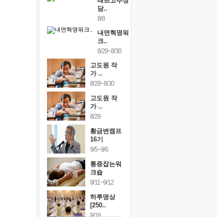
태초고추장
담..
8/8
내면혁명워
크..
8/29~8/30
고도원 작
가 ..
8/29~8/30
고도원 작
가 ..
8/29
황금변캠프
16기
9/5~9/6
통증잡는워
크숍
9/11~9/12
하루명상
[250..
9/19