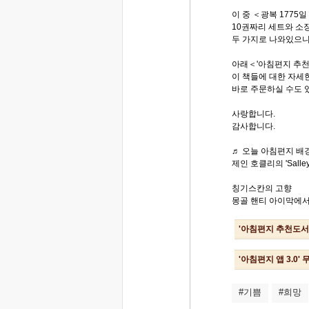
이 중 ＜광복 1775
10권짜리 세트와 소
두 가지로 나와있으
아래＜'아침편지 추천
이 책들에 대한 자세한
바로 주문하실 수도 
사랑합니다.
감사합니다.
♬ 오늘 아침편지 배경
제인 호클리의 'Salley
칭기스칸의 고향
몽골 핸티 아이막에서.
'아침편지 추천도서
'아침편지 앱 3.0'
#기쁨
#희망