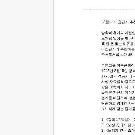
- 8월의 '아침편지 추천
방학과 휴가의 계절입
모처럼 일상을 벗어
책 한 권 읽는 여유를
아침편지가 추천하는
추천도서를 소개합니
부영그룹 이중근회장
1945년 8월15일 광복
1775일의 격동기에
사실 자료를 바탕으로 
짧은 여행이 아니라 
돌아본 자신의 이야기
걷기를 예찬하며, 걷
단순하고 명쾌한 사색
＜느리게 걷는 즐거움
1.《광복 1775일》,
2.《낯선 곳에서 살
3.《느리게 걷는 즐