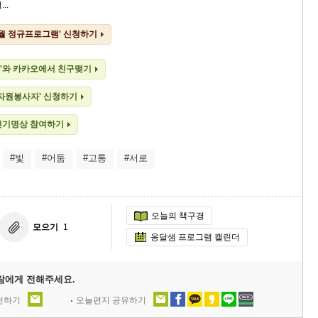
..
0월 정규프로그램' 신청하기
'와 카카오에서 친구맺기
 자원봉사자' 신청하기
걷기명상 참여하기
#빛
#어둠
#고통
#서로
오늘의 책구경
모으기
1
옹달샘 프로그램 캘린더
람에게 전해주세요.
추천하기
오늘편지 공유하기