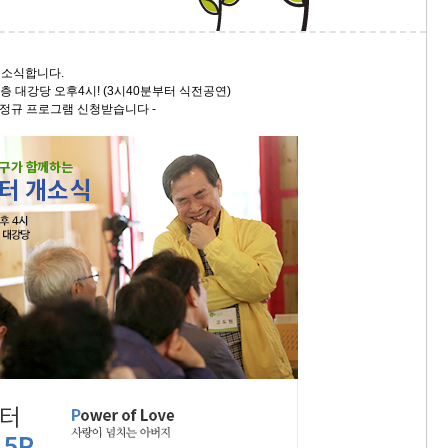
9/
 개소식합니다.
스
대강당 오후4시! (3시40분부터 식전공연)
10
 정규 프로그램 신청받습니다 -
크
10
1
10
11
크
12