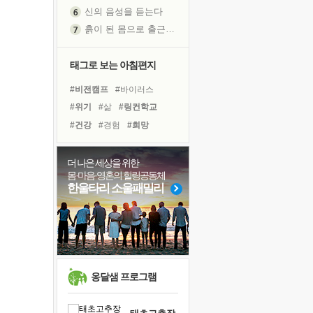
흙이 된 몸으로 출근하는 여자
극과 극의 양 끝단
내가 '나다움'을 찾는 길
태그로 보는 아침편지
피해 갈 수 없는 사건들
처음 손을 잡았던 날
#비전캠프
#바이러스
꿈이 실제가 되는 것
#위기
#삶
#링컨학교
'말 타는 법'을 먼저
#건강
#경험
#희망
졸업식 사진을 보며
#다짐
#아이들
#리더
아픈 아버지를 위한 공간 설계
#사람
#유튜브
#친구
더 나은 세상을 위한
극심한 변비, 어깨결림, 수면 장애
몸·마음·영혼의 힐링공동체
#극복
#계획
#독서캠프
한울타리 소울패밀리
보고 싶은 어머니
#명상
#선택
#독서
유년 시절의 부산 영도 바다
#도움
#힐링
#나눔
못된 꼰대들
#면역력
거울 속의 나
희망이란
옹달샘 프로그램
'모른다'는 것
귀를 열고 마음을 내어주고