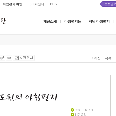
아침편지 여행
아버지센터
BDS
고도원T
재단소개
아침편지는
지난 아침편지
|
|
|
목록
이전