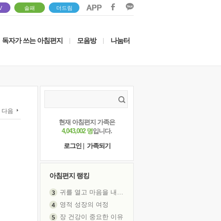
V
솔패
더드림
독자가 쓰는 아침편지
모음방
나눔터
|
|
다음
현재 아침편지 가족은
4,043,002 명
입니다.
로그인
|
가족되기
아침편지 랭킹
귀를 열고 마음을 내어주고
영적 성장의 여정
장 건강이 중요한 이유
신의 음성을 듣는다