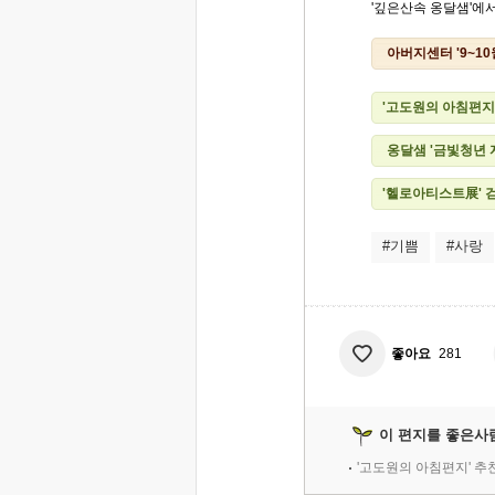
'깊은산속 옹달샘'에서.
아버지센터 '9~1
'고도원의 아침편지
옹달샘 '금빛청년
'헬로아티스트展' 
#기쁨
#사랑
좋아요
281
이 편지를 좋은사
'고도원의 아침편지' 