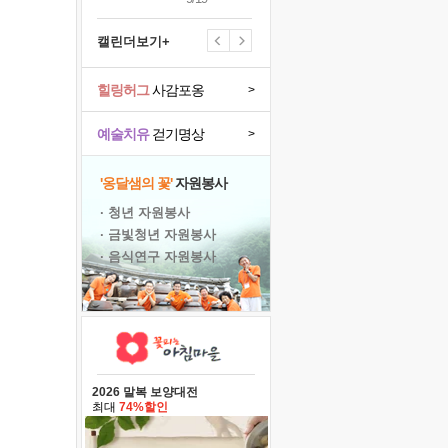
캘린더보기+
힐링허그
사감포옹
>
예술치유
걷기명상
>
'옹달샘의 꽃'
자원봉사
· 청년 자원봉사
· 금빛청년 자원봉사
· 음식연구 자원봉사
2026 말복 보양대전
최대
74%할인