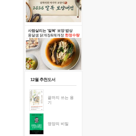
사람살리는 '말복' 보양 밥상
옹달샘 닭개장&채개장
한정수량
12월 추천도서
끝까지 쓰는 용
기
영양의 비밀