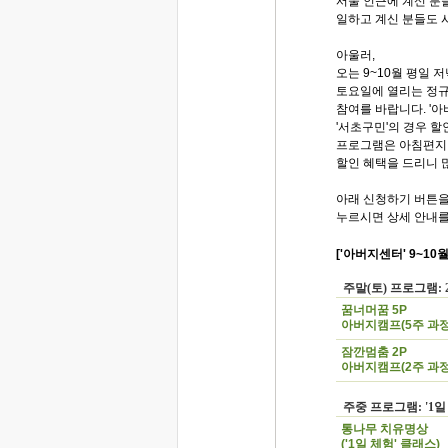
서울 인근에 계신 분
일하고 계신 분들도 
아울러,
오는 9~10월 평일 
토요일에 열리는 정
참여를 바랍니다. '아
'서초구민'의 경우 할
프로그램은 아침편지
할인 혜택을 드리니 
아래 신청하기 버튼
누르시면 상세 안내를
['아버지센터' 9~1
주말(토) 프로그램: 
꿈너머꿈 5P
아버지캠프(5주 과정
잠깐멈춤 2P
아버지캠프(2주 과정
주중 프로그램: '1일
통나무 치유명상
('1일 체험' 클래스)