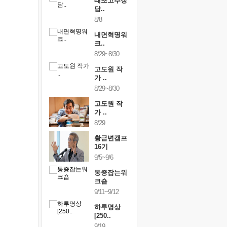
행복한가족
태초고추장
행복한가
여행
담..
여행
24~9/26
8/8
9/24~9/26
건강명상법
내면혁명워
건강명상
..
크..
스..
/9~10/10
8/29~8/30
10/9~10/10
내면혁명워
고도원 작
내면혁명
..
가 ..
크..
/17~10/18
8/29~8/30
10/17~10/18
황금변캠프
고도원 작
황금변캠
7기
가 ..
17기
/30~10/31
8/29
10/30~10/31
통증잡는워
황금변캠프
통증잡는
크숍
16기
크숍
/7~11/8
9/5~9/6
11/7~11/8
내면혁명워
통증잡는워
내면혁명
..
크숍
크..
/12~12/13
9/11~9/12
12/12~12/13
하루명상
[250..
9/19