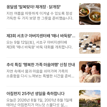
옹달샘 '말복맞이! 채개장 · 닭개장'
지친 여름을 따뜻하게 이겨낼 수 있도록 정성
가득한 두 가지 보양 한 그릇을 준비했습니다.
제3회 서초구 아버지센터배 '매너 바둑왕' 대회
오는 9월 12일(토), 서초구 아버지센터배
제3회 '매너 바둑왕' 바둑 대회를 개최합니다.
추석 특집 '행복한 가족 마음여행' 신청 안내
자연 속에서 몸과 마음을 쉬어가며 가족의
소중함을 다시 느껴보는 특별한 시간을 준비해
보세요.
아침편지 25주년 생일을 축하합니다
오늘은 2026년 8월 1일, 2001년 8월 1일에
태어난 아침편지가 어느덧 스물다섯 살,