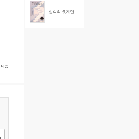
철학의 뒷계단
다음