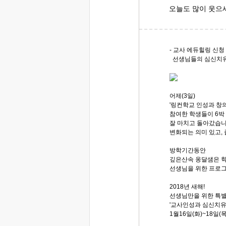
오늘도 많이 웃으
- 교사 에듀힐링 신청 
선생님들의 심신치유를
어제(3일)
'링컨학교 인성과 창
참여한 학생들이 6박
잘 마치고 돌아갔습니
변화되는 의미 있고,
방학기간동안
깊은산속 옹달샘은 
선생님을 위한 프로그
2018년 새해!
선생님만을 위한 특별
'교사인성과 심신치유
1월16일(화)~18일(