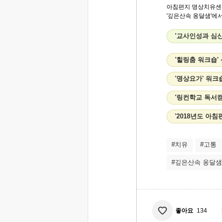
아침편지 명상치유센
'깊은산속 옹달샘'에서
'교사인성과 심
'힐링춤 워크숍'
'명상요가' 워크
'링컨학교 독서캠
'2018년도 아
#치유
#고통
#깊은산속 옹달샘
좋아요
134