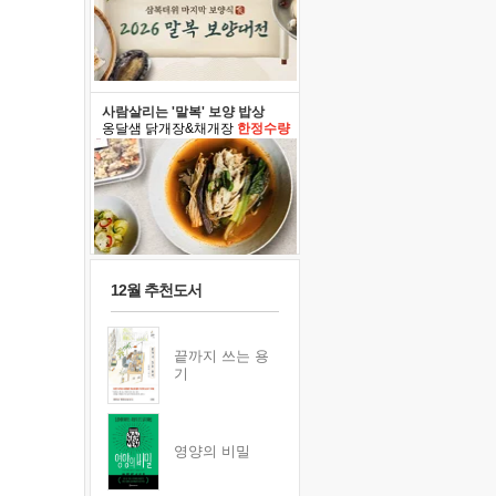
사람살리는 '말복' 보양 밥상
옹달샘 닭개장&채개장
한정수량
12월 추천도서
끝까지 쓰는 용
기
영양의 비밀