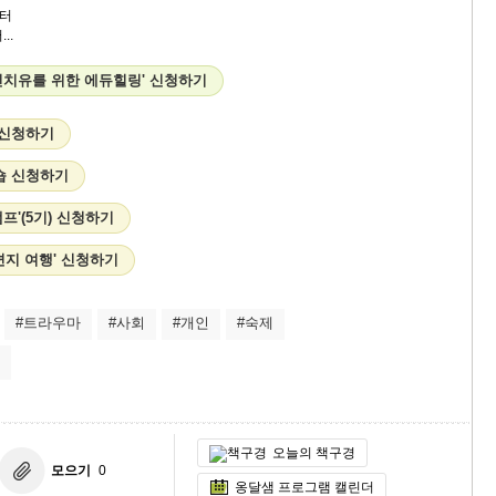
터
...
신치유를 위한 에듀힐링' 신청하기
 신청하기
숍 신청하기
프'(5기) 신청하기
침편지 여행' 신청하기
#트라우마
#사회
#개인
#숙제
오늘의 책구경
모으기
0
옹달샘 프로그램 캘린더