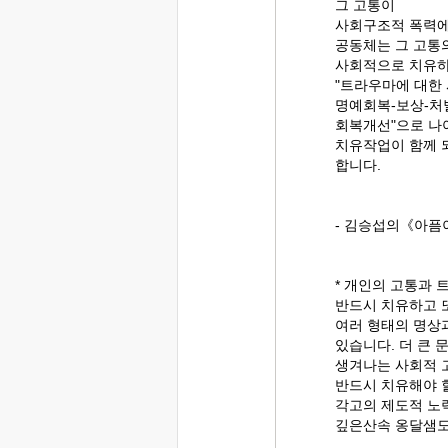
그 고통이
사회구조적 폭력에
공동체는 그 고통
사회적으로 치유하
"트라우마에 대한 
명예회복-보상-처
회복개선"으로 나
치유작업이 함께 
합니다.
- 김승섭의《아픔
* 개인의 고통과 
반드시 치유하고 
여러 형태의 명상과
있습니다. 더 큰
생겨나는 사회적 
반드시 치유해야 할
각고의 제도적 노
깊은산속 옹달샘도