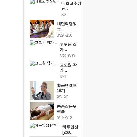
태초고추장
담..
8/8
내면혁명워
크..
8/29~8/30
고도원 작
가 ..
8/29~8/30
고도원 작
가 ..
8/29
황금변캠프
16기
9/5~9/6
통증잡는워
크숍
9/11~9/12
하루명상
[250..