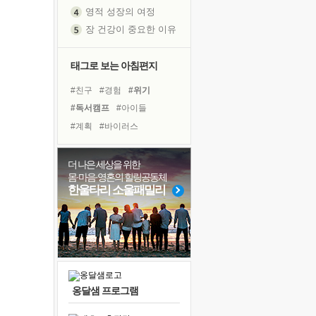
영적 성장의 여정
장 건강이 중요한 이유
신의 음성을 듣는다
흙이 된 몸으로 출근하는 여자
태그로 보는 아침편지
극과 극의 양 끝단
#친구
#경험
#위기
내가 '나다움'을 찾는 길
#독서캠프
#아이들
피해 갈 수 없는 사건들
#계획
#바이러스
처음 손을 잡았던 날
#비전캠프
#도움
#리더
꿈이 실제가 되는 것
#독서
#링컨학교
#선택
더 나은 세상을 위한
'말 타는 법'을 먼저
몸·마음·영혼의 힐링공동체
#건강
#다짐
#명상
졸업식 사진을 보며
한울타리 소울패밀리
#힐링
#면역력
#사람
아픈 아버지를 위한 공간 설계
#희망
#유튜브
#삶
극심한 변비, 어깨결림, 수면 장애
#나눔
#극복
보고 싶은 어머니
유년 시절의 부산 영도 바다
못된 꼰대들
옹달샘 프로그램
거울 속의 나