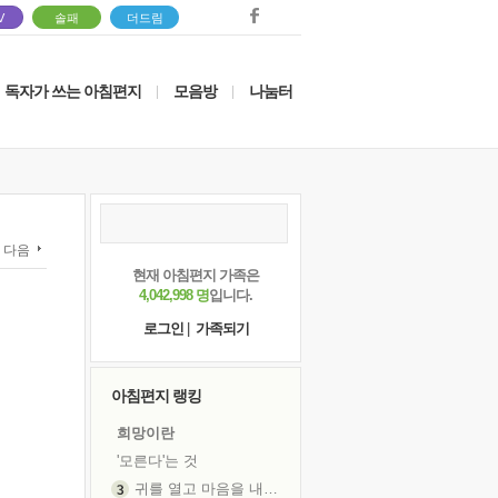
V
솔패
더드림
독자가 쓰는 아침편지
모음방
나눔터
|
|
다음
현재 아침편지 가족은
4,042,998 명
입니다.
로그인
|
가족되기
아침편지 랭킹
희망이란
'모른다'는 것
귀를 열고 마음을 내어주고