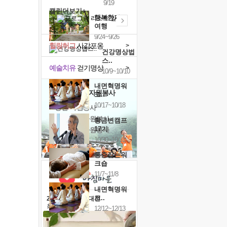
9/19
캘린더보기+
행복한가족
여행
9/24~9/26
힐링허그
사감포옹
>
건강명상법
스..
예술치유
걷기명상
>
10/9~10/10
내면혁명워
'옹달샘의 꽃'
자원봉사
크..
10/17~10/18
· 청년 자원봉사
· 금빛청년 자원봉사
황금변캠프
17기
· 음식연구 자원봉사
10/30~10/31
통증잡는워
크숍
11/7~11/8
내면혁명워
크..
2026 말복 보양대전
최대
74%할인
12/12~12/13