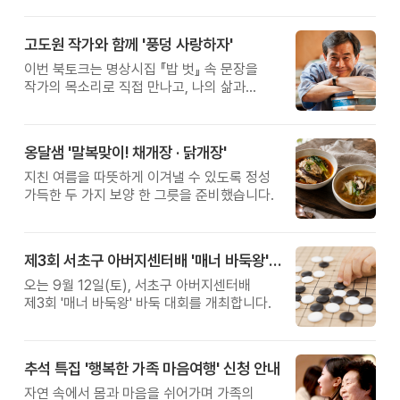
고도원 작가와 함께 '풍덩 사랑하자'
이번 북토크는 명상시집 『밥 벗』 속 문장을
작가의 목소리로 직접 만나고, 나의 삶과
관계를 잠시 돌아보는 시간입니다.
옹달샘 '말복맞이! 채개장 · 닭개장'
지친 여름을 따뜻하게 이겨낼 수 있도록 정성
가득한 두 가지 보양 한 그릇을 준비했습니다.
제3회 서초구 아버지센터배 '매너 바둑왕' 대회
오는 9월 12일(토), 서초구 아버지센터배
제3회 '매너 바둑왕' 바둑 대회를 개최합니다.
추석 특집 '행복한 가족 마음여행' 신청 안내
자연 속에서 몸과 마음을 쉬어가며 가족의