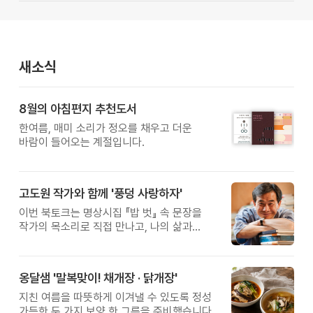
새소식
8월의 아침편지 추천도서
한여름, 매미 소리가 정오를 채우고 더운
바람이 들어오는 계절입니다.
고도원 작가와 함께 '풍덩 사랑하자'
이번 북토크는 명상시집 『밥 벗』 속 문장을
작가의 목소리로 직접 만나고, 나의 삶과
관계를 잠시 돌아보는 시간입니다.
옹달샘 '말복맞이! 채개장 · 닭개장'
지친 여름을 따뜻하게 이겨낼 수 있도록 정성
가득한 두 가지 보양 한 그릇을 준비했습니다.