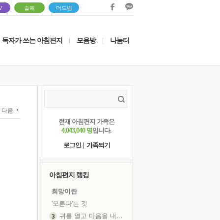
V
솔패
더드림
독자가 쓰는 아침편지
모음방
나눔터
|
|
다음
현재 아침편지 가족은
4,043,040 명
입니다.
로그인
|
가족되기
아침편지 랭킹
희망이란
'모른다'는 것
귀를 열고 마음을 내어주고