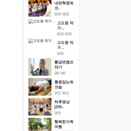
내면혁명워
크..
8/29~8/30
고도원 작
가 ..
8/29~8/30
고도원 작
가 ..
8/29
황금변캠프
16기
9/5~9/6
통증잡는워
크숍
9/11~9/12
하루명상
[250..
9/19
행복한가족
여행