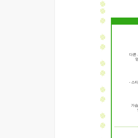
다른
- 스
가슴