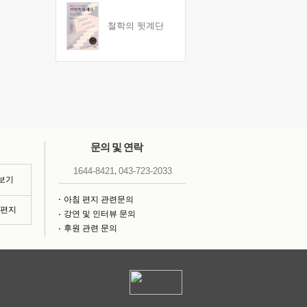
철학의 뒷계단
문의 및 연락
,
1644-8421
043-723-2033
 보기
아침 편지 관련문의
침편지
강연 및 인터뷰 문의
후원 관련 문의