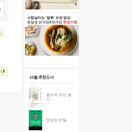
사람살리는 '말복' 보양 밥상
옹달샘 닭개장&채개장
한정수량
)
)
12월 추천도서
끝까지 쓰는 용
기
영양의 비밀