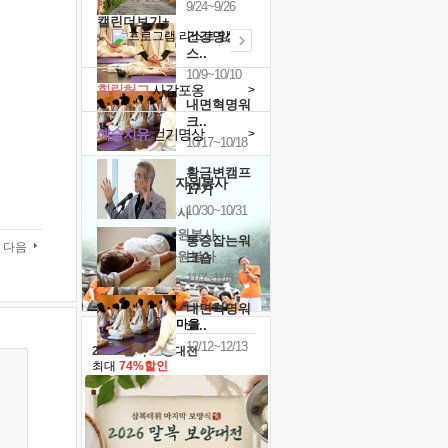
9/24~9/26
캘린더보기+
건강명상법
스..
10/9~10/10
힐링허그
사감포옹
>
내면혁명워
크..
예술치유
걷기명상
>
10/17~10/18
황금변캠프
'옹달샘의 꽃'
자원봉사
17기
10/30~10/31
· 청년 자원봉사
· 금빛청년 자원봉사
통증잡는워
다음
· 음식연구 자원봉사
크숍
11/7~11/8
내면혁명워
크..
12/12~12/13
2026 말복 보양대전
최대
74%할인