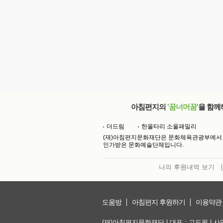
아침편지의
'꿈너머꿈'
을 함께
더드림
한울타리 소울패밀리
(재)아침편지문화재단은 문화체육관광부에서
인가받은 문화예술단체입니다.
나의 후원내역 보기
|
도움방
아침편지 후원하기
이용약관
(재)아침편지문화재단 | 대표 : 고도원 | 사업자