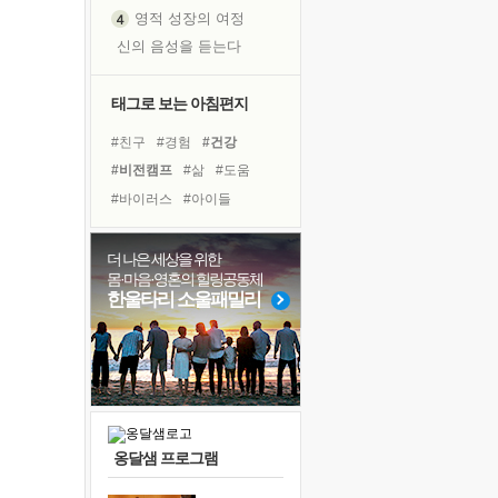
영적 성장의 여정
신의 음성을 듣는다
흙이 된 몸으로 출근하는 여자
극과 극의 양 끝단
태그로 보는 아침편지
내가 '나다움'을 찾는 길
#친구
#경험
#건강
피해 갈 수 없는 사건들
#비전캠프
#삶
#도움
처음 손을 잡았던 날
#바이러스
#아이들
꿈이 실제가 되는 것
#리더
#힐링
#다짐
'말 타는 법'을 먼저
#독서캠프
#면역력
더 나은 세상을 위한
졸업식 사진을 보며
몸·마음·영혼의 힐링공동체
#희망
#유튜브
#명상
극심한 변비, 어깨결림, 수면 장애
한울타리 소울패밀리
#독서
#나눔
#계획
아픈 아버지를 위한 공간 설계
#사람
#위기
#극복
슬럼프
#선택
#링컨학교
보고 싶은 어머니
유년 시절의 부산 영도 바다
못된 꼰대들
옹달샘 프로그램
너무 황홀한 꽃들이여!