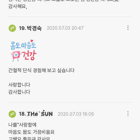
감사해요,
박경숙
19.
2020.07.03 20:47
간혈적 단식 경험해 보고 싶습니다
사랑합니다
감사합니다
T̸H̸e̸`S̸๋U̷N̸
18.
2020.07.03 18:06
나를"사랑함에
마음도 몸도 가끔비움요
고쌤요 좋은글 감사요