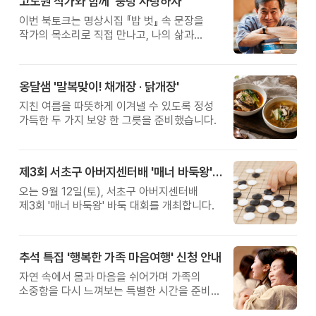
고도원 작가와 함께 '풍덩 사랑하자'
이번 북토크는 명상시집 『밥 벗』 속 문장을
작가의 목소리로 직접 만나고, 나의 삶과
관계를 잠시 돌아보는 시간입니다.
옹달샘 '말복맞이! 채개장 · 닭개장'
지친 여름을 따뜻하게 이겨낼 수 있도록 정성
가득한 두 가지 보양 한 그릇을 준비했습니다.
제3회 서초구 아버지센터배 '매너 바둑왕' 대회
오는 9월 12일(토), 서초구 아버지센터배
제3회 '매너 바둑왕' 바둑 대회를 개최합니다.
추석 특집 '행복한 가족 마음여행' 신청 안내
자연 속에서 몸과 마음을 쉬어가며 가족의
소중함을 다시 느껴보는 특별한 시간을 준비해
보세요.