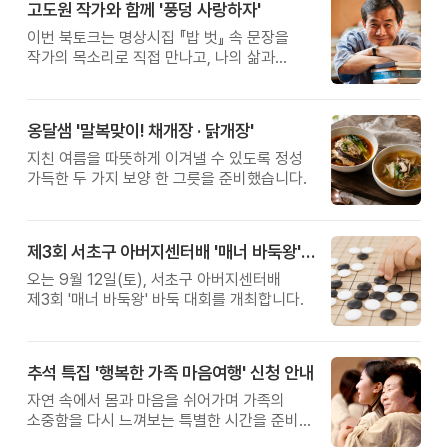
고도원 작가와 함께 '풍덩 사랑하자'
이번 북토크는 명상시집 『밥 벗』 속 문장을
작가의 목소리로 직접 만나고, 나의 삶과
관계를 잠시 돌아보는 시간입니다.
옹달샘 '말복맞이! 채개장 · 닭개장'
지친 여름을 따뜻하게 이겨낼 수 있도록 정성
가득한 두 가지 보양 한 그릇을 준비했습니다.
제3회 서초구 아버지센터배 '매너 바둑왕' 대회
오는 9월 12일(토), 서초구 아버지센터배
제3회 '매너 바둑왕' 바둑 대회를 개최합니다.
추석 특집 '행복한 가족 마음여행' 신청 안내
자연 속에서 몸과 마음을 쉬어가며 가족의
소중함을 다시 느껴보는 특별한 시간을 준비해
보세요.