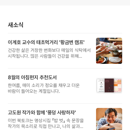
새소식
이계호 교수의 태초먹거리 '황금변 캠프'
건강한 삶은 거창한 변화보다 매일의 식탁에서
시작됩니다. 많은 사람들이 건강을 위해
새로운 방법을 찾지만, 건강한 생활은 작은
습관에서 시작됩니다. 유퀴즈에서 많은 관심을
받은 이계호 교수와 함께하는 태초먹거리
8월의 아침편지 추천도서
황금변 캠프
한여름, 매미 소리가 정오를 채우고 더운
바람이 들어오는 계절입니다.
고도원 작가와 함께 '풍덩 사랑하자'
이번 북토크는 명상시집 『밥 벗』 속 문장을
작가의 목소리로 직접 만나고, 나의 삶과