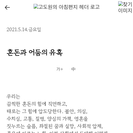
←
2021.5.14.금요일
혼돈과 어둠의 유혹
우리는
끔찍한 혼돈의 힘에 직면하고,
때로는 그 힘에 압도당한다. 불안, 의심,
수치심, 고통, 질병, 양심의 가책, 영혼을
짓누르는 슬픔, 좌절된 꿈과 실망, 사회적 압제,