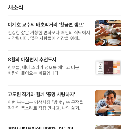
새소식
이계호 교수의 태초먹거리 '황금변 캠프'
건강한 삶은 거창한 변화보다 매일의 식탁에서
시작됩니다. 많은 사람들이 건강을 위해
새로운 방법을 찾지만, 건강한 생활은 작은
습관에서 시작됩니다. 유퀴즈에서 많은 관심을
받은 이계호 교수와 함께하는 태초먹거리
8월의 아침편지 추천도서
황금변 캠프
한여름, 매미 소리가 정오를 채우고 더운
바람이 들어오는 계절입니다.
고도원 작가와 함께 '풍덩 사랑하자'
이번 북토크는 명상시집 『밥 벗』 속 문장을
작가의 목소리로 직접 만나고, 나의 삶과
관계를 잠시 돌아보는 시간입니다.