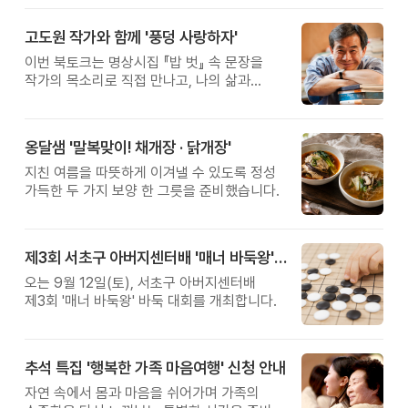
고도원 작가와 함께 '풍덩 사랑하자'
이번 북토크는 명상시집 『밥 벗』 속 문장을
작가의 목소리로 직접 만나고, 나의 삶과
관계를 잠시 돌아보는 시간입니다.
옹달샘 '말복맞이! 채개장 · 닭개장'
지친 여름을 따뜻하게 이겨낼 수 있도록 정성
가득한 두 가지 보양 한 그릇을 준비했습니다.
제3회 서초구 아버지센터배 '매너 바둑왕' 대회
오는 9월 12일(토), 서초구 아버지센터배
제3회 '매너 바둑왕' 바둑 대회를 개최합니다.
추석 특집 '행복한 가족 마음여행' 신청 안내
자연 속에서 몸과 마음을 쉬어가며 가족의