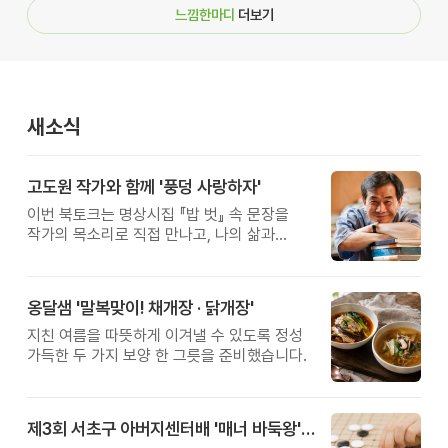
느낌한마디
더보기
새소식
고도원 작가와 함께 '풍덩 사랑하자'
이번 북토크는 명상시집 『밥 벗』 속 문장을
작가의 목소리로 직접 만나고, 나의 삶과
관계를 잠시 돌아보는 시간입니다.
옹달샘 '말복맞이! 채개장 · 닭개장'
지친 여름을 따뜻하게 이겨낼 수 있도록 정성
가득한 두 가지 보양 한 그릇을 준비했습니다.
제3회 서초구 아버지센터배 '매너 바둑왕' 대회