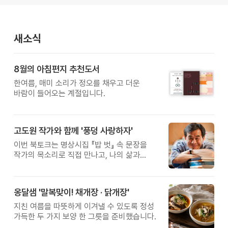
새소식
8월의 아침편지 추천도서
한여름, 매미 소리가 정오를 채우고 더운
바람이 들어오는 계절입니다.
고도원 작가와 함께 '풍덩 사랑하자'
이번 북토크는 명상시집 『밥 벗』 속 문장을
작가의 목소리로 직접 만나고, 나의 삶과
관계를 잠시 돌아보는 시간입니다.
옹달샘 '말복맞이! 채개장 · 닭개장'
지친 여름을 따뜻하게 이겨낼 수 있도록 정성
가득한 두 가지 보양 한 그릇을 준비했습니다.