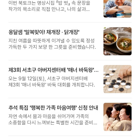
이번 북토크는 명상시집 『밥 벗』 속 문장을
작가의 목소리로 직접 만나고, 나의 삶과
관계를 잠시 돌아보는 시간입니다.
옹달샘 '말복맞이! 채개장 · 닭개장'
지친 여름을 따뜻하게 이겨낼 수 있도록 정성
가득한 두 가지 보양 한 그릇을 준비했습니다.
제3회 서초구 아버지센터배 '매너 바둑왕' 대회
오는 9월 12일(토), 서초구 아버지센터배
제3회 '매너 바둑왕' 바둑 대회를 개최합니다.
추석 특집 '행복한 가족 마음여행' 신청 안내
자연 속에서 몸과 마음을 쉬어가며 가족의
소중함을 다시 느껴보는 특별한 시간을 준비해
보세요.