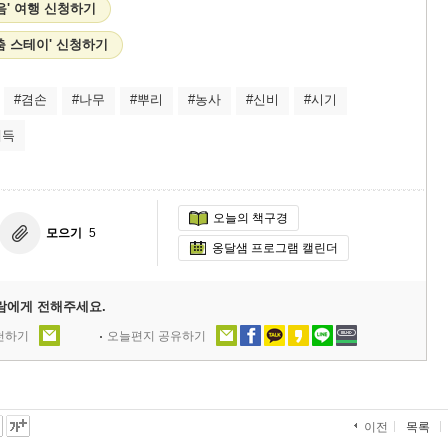
음' 여행 신청하기
춤 스테이' 신청하기
#겸손
#나무
#뿌리
#농사
#신비
#시기
체득
오늘의 책구경
모으기
5
옹달샘 프로그램 캘린더
람에게 전해주세요.
추천하기
오늘편지 공유하기
목록
이전