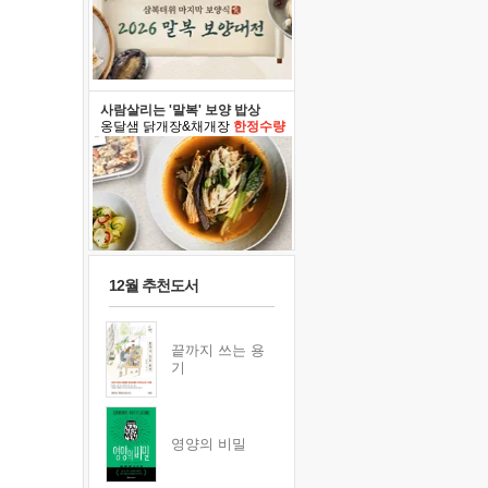
사람살리는 '말복' 보양 밥상
옹달샘 닭개장&채개장
한정수량
12월 추천도서
끝까지 쓰는 용
기
영양의 비밀