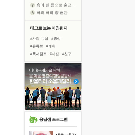
흙이 된 몸으로 출근하는 여자
극과 극의 양 끝단
내가 '나다움'을 찾는 길
피해 갈 수 없는 사건들
태그로 보는 아침편지
처음 손을 잡았던 날
#사람
#삶
#명상
꿈이 실제가 되는 것
#유튜브
#계획
'말 타는 법'을 먼저
#독서캠프
#다짐
#친구
졸업식 사진을 보며
#독서
#리더
#위기
극심한 변비, 어깨결림, 수면 장애
#비전캠프
#경험
#선택
더 나은 세상을 위한
아픈 아버지를 위한 공간 설계
몸·마음·영혼의 힐링공동체
#링컨학교
#바이러스
보고 싶은 어머니
한울타리 소울패밀리
#건강
#면역력
#희망
유년 시절의 부산 영도 바다
#도움
#나눔
#힐링
못된 꼰대들
#아이들
#극복
거울 속의 나
희망이란
'모른다'는 것
옹달샘 프로그램
귀를 열고 마음을 내어주고