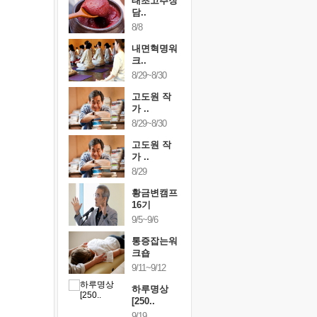
행복한가족
태초고추장
행복한가
여행
담..
여행
24~9/26
8/8
9/24~9/26
건강명상법
내면혁명워
건강명상
..
크..
스..
/9~10/10
8/29~8/30
10/9~10/10
내면혁명워
고도원 작
내면혁명
..
가 ..
크..
/17~10/18
8/29~8/30
10/17~10/18
황금변캠프
고도원 작
황금변캠
7기
가 ..
17기
/30~10/31
8/29
10/30~10/31
통증잡는워
황금변캠프
통증잡는
크숍
16기
크숍
/7~11/8
9/5~9/6
11/7~11/8
내면혁명워
통증잡는워
내면혁명
..
크숍
크..
/12~12/13
9/11~9/12
12/12~12/13
하루명상
[250..
9/19