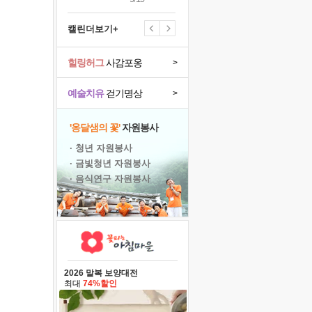
캘린더보기+
힐링허그
사감포옹
>
예술치유
걷기명상
>
'옹달샘의 꽃'
자원봉사
· 청년 자원봉사
· 금빛청년 자원봉사
· 음식연구 자원봉사
2026 말복 보양대전
최대
74%할인