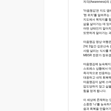
자각(Awareness)
'마음챙김'은 지도 앱
'현 위치'를 알려주는
지도에서 목적지를 향
삶을 살아가는 데 있어
어떤 상태인지 알아차
또렷하게 알아가는 과
마음챙김 명상 여행
2박 3일간 깊은산속
사람 살리는 식사를 
MBSR 전문가 정유
마음챙김에 능숙해지
스트레스 상황에서 마
즉각적으로 반응하는 
대응하고 내적 회복력
마음챙김이 삶에 스
압도당하지 않고 삶
힘을 얻게 됩니다.
이 세상에 존재하는 단
소중한 '나'를 능숙하
쉼과 회복을 만들어가