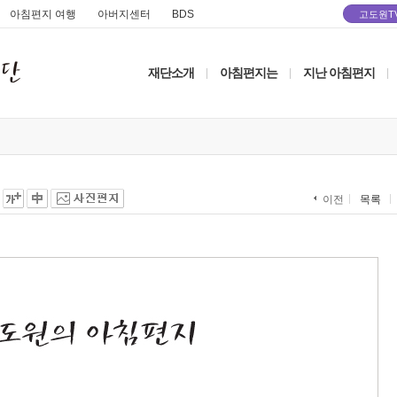
아침편지 여행
아버지센터
BDS
고도원T
재단소개
아침편지는
지난 아침편지
|
|
|
목록
이전