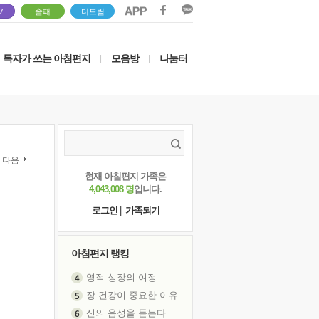
V
솔패
더드림
독자가 쓰는 아침편지
모음방
나눔터
|
|
다음
현재 아침편지 가족은
4,043,008 명
입니다.
로그인
|
가족되기
아침편지 랭킹
영적 성장의 여정
장 건강이 중요한 이유
신의 음성을 듣는다