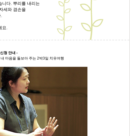
습니다. 뿌리를 내리는
 자세와 겸손을
9/
.
스
세요.
10
크
신청 안내 -
10
 마음을 돌보아 주는 2박3일 치유여행
1
10
11
크
12