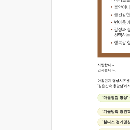
사랑합니다.
감사합니다.
아침편지 명상치유센
'깊은산속 옹달샘'에서.
'마음챙김 명상'
'겨울방학 링컨
'웰니스 걷기명상