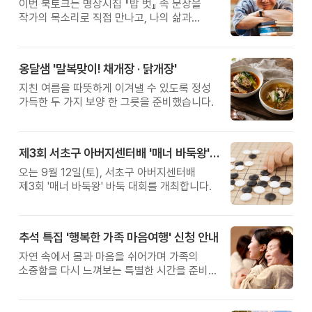
이번 북토크는 명상시집 『밥 벗』 속 문장을
작가의 목소리로 직접 만나고, 나의 삶과
관계를 잠시 돌아보는 시간입니다.
옹달샘 '말복맞이! 채개장 · 닭개장'
지친 여름을 따뜻하게 이겨낼 수 있도록 정성
가득한 두 가지 보양 한 그릇을 준비했습니다.
제3회 서초구 아버지센터배 '매너 바둑왕' 대회
오는 9월 12일(토), 서초구 아버지센터배
제3회 '매너 바둑왕' 바둑 대회를 개최합니다.
추석 특집 '행복한 가족 마음여행' 신청 안내
자연 속에서 몸과 마음을 쉬어가며 가족의
소중함을 다시 느껴보는 특별한 시간을 준비해
보세요.