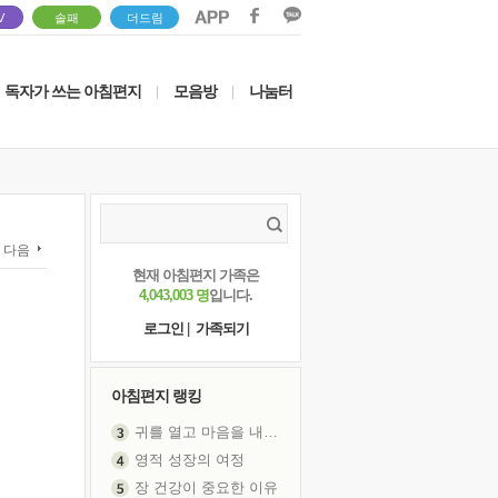
V
솔패
더드림
독자가 쓰는 아침편지
모음방
나눔터
|
|
다음
현재 아침편지 가족은
4,043,003 명
입니다.
로그인
|
가족되기
아침편지 랭킹
영적 성장의 여정
장 건강이 중요한 이유
신의 음성을 듣는다