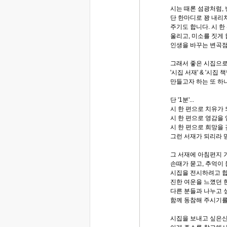
시는 때론 섬광처럼,
단 한마디로 꽝 내리
주기도 합니다. 시 한
울리고, 미소를 짓게
인생을 바꾸는 변곡점
그래서 좋은 시집으로
'시집 서재' & '시집
만들고자 하는 또 하
단 '1분'...
시 한 편으로 치유가
시 한 편으로 영감을
시 한 편으로 희망을
그런 서재가 되리라 
그 서재에 아침편지
손때가 묻고, 추억이
시집을 전시하려고 합
진한 여운을 느꼈던 
다른 분들과 나누고 
함께 동참해 주시기를
시집을 보내고 싶은