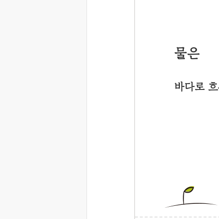
물은
바다로 