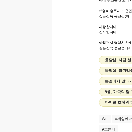
아래 주소를 참고해서
✅충북 충주시 노은면 우
깊은산속 옹달샘(하비
사랑합니다.
감사합니다.
아침편지 명상치유센
깊은산속 옹달샘에서..
옹달샘 '사감 
옹달샘 '잠깐멈
'몽골에서 말타기
5월, 가족의 달
마이클 호페의 
#시
#세상에
#흐른다