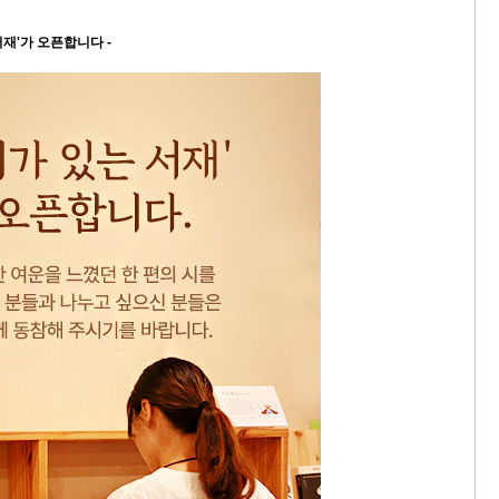
서재'가 오픈합니다 -
9/
스
10
크
10
1
10
11
크
12