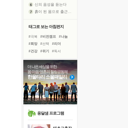
흙이 된 몸으로 출근하는 여자
극과 극의 양 끝단
내가 '나다움'을 찾는 길
피해 갈 수 없는 사건들
태그로 보는 아침편지
처음 손을 잡았던 날
#극복
#비전캠프
#나눔
꿈이 실제가 되는 것
#희망
#선택
#리더
'말 타는 법'을 먼저
#건강
#위기
#독서
졸업식 사진을 보며
#면역력
#유튜브
#친구
아픈 아버지를 위한 공간 설계
#독서캠프
#힐링
#다짐
더 나은 세상을 위한
극심한 변비, 어깨결림, 수면 장애
몸·마음·영혼의 힐링공동체
#도움
#삶
#계획
#명상
보고 싶은 어머니
한울타리 소울패밀리
#바이러스
#링컨학교
유년 시절의 부산 영도 바다
#사람
#경험
#아이들
못된 꼰대들
거울 속의 나
희망이란
'모른다'는 것
옹달샘 프로그램
귀를 열고 마음을 내어주고