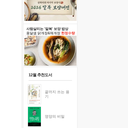
사람살리는 '말복' 보양 밥상
옹달샘 닭개장&채개장
한정수량
12월 추천도서
끝까지 쓰는 용
기
영양의 비밀