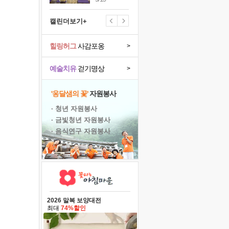
캘린더보기+
힐링허그
사감포옹
>
예술치유
걷기명상
>
'옹달샘의 꽃'
자원봉사
· 청년 자원봉사
· 금빛청년 자원봉사
· 음식연구 자원봉사
2026 말복 보양대전
최대
74%할인