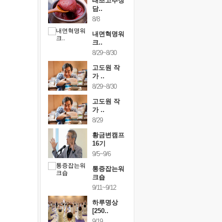
행복한가족
태초고추장
행복한가
여행
담..
여행
24~9/26
8/8
9/24~9/26
건강명상법
내면혁명워
건강명상
..
크..
스..
/9~10/10
8/29~8/30
10/9~10/10
내면혁명워
고도원 작
내면혁명
..
가 ..
크..
/17~10/18
8/29~8/30
10/17~10/18
황금변캠프
고도원 작
황금변캠
7기
가 ..
17기
/30~10/31
8/29
10/30~10/31
통증잡는워
황금변캠프
통증잡는
크숍
16기
크숍
/7~11/8
9/5~9/6
11/7~11/8
내면혁명워
통증잡는워
내면혁명
..
크숍
크..
/12~12/13
9/11~9/12
12/12~12/13
하루명상
[250..
9/19