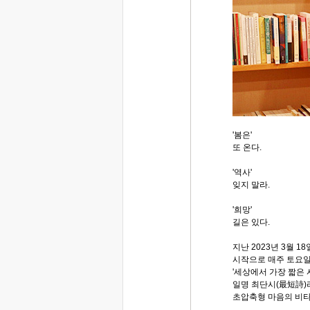
'봄은'
또 온다.
'역사'
잊지 말라.
'희망'
길은 있다.
지난 2023년 3월 18
시작으로 매주 토요
'세상에서 가장 짧은 시
일명 최단시(最短詩)
초압축형 마음의 비