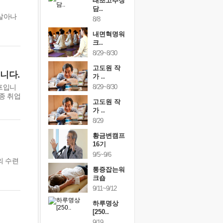
행복한가족
태초고추장
행복한가
여행
담..
여행
살아나
24~9/26
8/8
9/24~9/26
건강명상법
내면혁명워
건강명상
..
크..
스..
/9~10/10
8/29~8/30
10/9~10/10
내면혁명워
고도원 작
내면혁명
니다.
..
가 ..
크..
캠프입니
/17~10/18
8/29~8/30
10/17~10/18
종 취업
황금변캠프
고도원 작
황금변캠
7기
가 ..
17기
/30~10/31
8/29
10/30~10/31
통증잡는워
황금변캠프
통증잡는
크숍
16기
크숍
/7~11/8
9/5~9/6
11/7~11/8
의 수련
내면혁명워
통증잡는워
내면혁명
..
크숍
크..
/12~12/13
9/11~9/12
12/12~12/13
하루명상
[250..
9/19