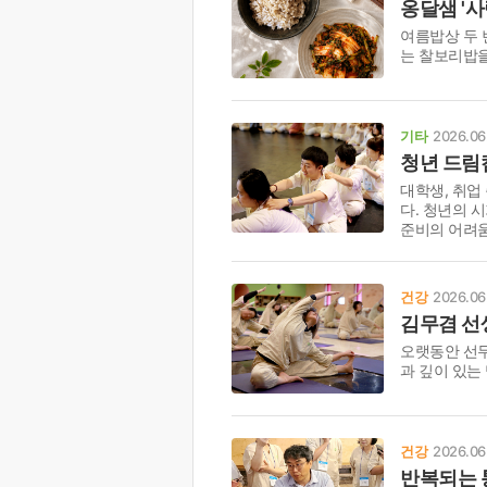
옹달샘 '
여름밥상 두
는 찰보리밥
기타
2026.06
청년 드림
대학생, 취업
다. 청년의 
준비의 어려움
건강
2026.06
김무겸 선
오랫동안 선무
과 깊이 있는
건강
2026.06
반복되는 