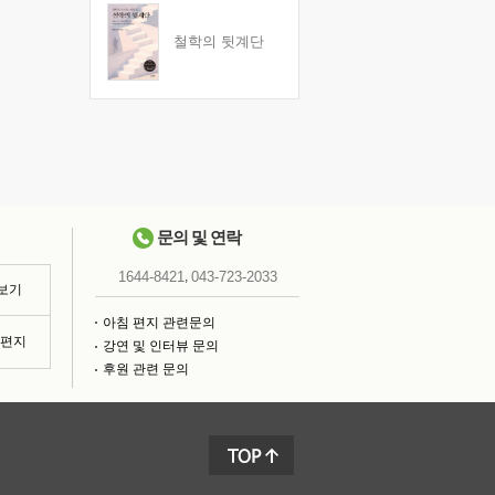
철학의 뒷계단
문의 및 연락
,
1644-8421
043-723-2033
 보기
아침 편지 관련문의
침편지
강연 및 인터뷰 문의
후원 관련 문의