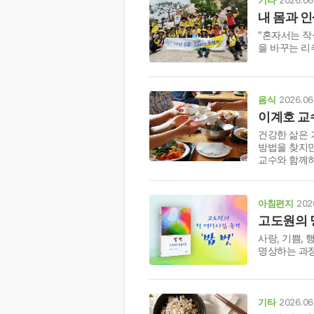
내 몸과 
"혼자서는 작
을 바꾸는 리
음식
2026.06
이계호 교
건강한 삶은 
방법을 찾지만
교수와 함께
아침편지
202
고도원의 명
사랑, 기쁨, 
명상하는 과정
기타
2026.06