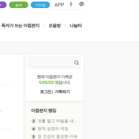
V
솔패
더드림
독자가 쓰는 아침편지
모음방
나눔터
|
|
현재 아침편지 가족은
4,043,012 명
입니다.
로그인
|
가족되기
.
아침편지 랭킹
귀를 열고 마음을 내어주고
영적 성장의 여정
장 건강이 중요한 이유