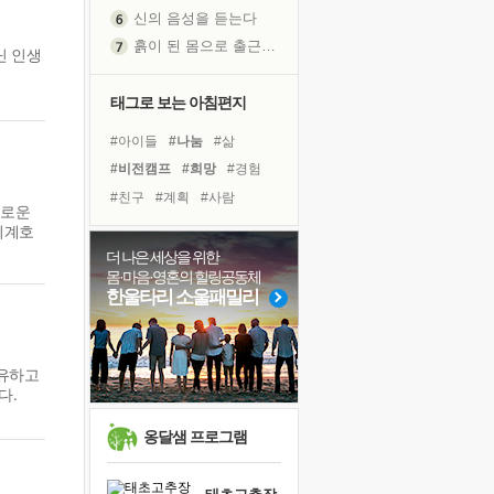
신의 음성을 듣는다
흙이 된 몸으로 출근하는 여자
닌 인생
극과 극의 양 끝단
내가 '나다움'을 찾는 길
태그로 보는 아침편지
피해 갈 수 없는 사건들
#아이들
#나눔
#삶
처음 손을 잡았던 날
#비전캠프
#희망
#경험
꿈이 실제가 되는 것
#친구
#계획
#사람
새로운
'말 타는 법'을 먼저
#유튜브
#리더
#힐링
이계호
졸업식 사진을 보며
#독서
#명상
#극복
더 나은 세상을 위한
아픈 아버지를 위한 공간 설계
몸·마음·영혼의 힐링공동체
#면역력
#링컨학교
극심한 변비, 어깨결림, 수면 장애
한울타리 소울패밀리
#독서캠프
#도움
#다짐
슬럼프
#바이러스
#선택
#건강
보고 싶은 어머니
#위기
사유하고
유년 시절의 부산 영도 바다
다.
못된 꼰대들
희망이란
옹달샘 프로그램
'모른다'는 것