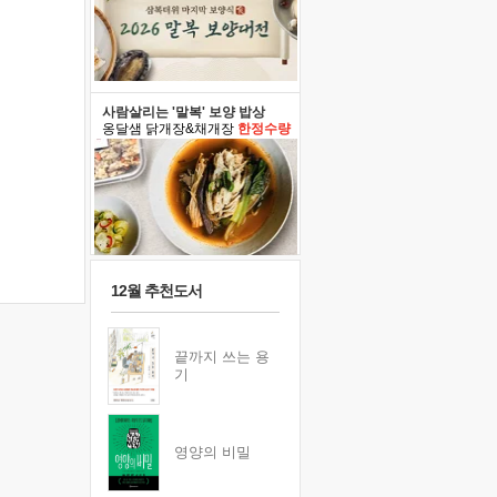
사람살리는 '말복' 보양 밥상
옹달샘 닭개장&채개장
한정수량
12월 추천도서
끝까지 쓰는 용
기
영양의 비밀