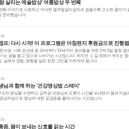
사람 살리는 예술밥상' 여름밥상 두 번째
 번째 이야기로 시원하고 아삭한 열무얼갈이김치와 씹을수록 고소한 풍미가 
9/
을 준비했습니다.
스
10
.16
캠프: 다시 시작! 이 프로그램은 아침편지 후원금으로 진행됩
크
 준비생, 사회 초년생 등 20세부터 35세까지 청년들을 위한 2박 3일 힐링 
10
시기는 꿈을 품고 앞으로 나아가는 시간입니다. 하지만 그 길 위에서 우리는 종
, 실패의 경험, 방향을 잃은 듯한 고민을 마주하게 됩니다.
1
10
.15
생님과 함께 하는 '건강명상법 스테이'
11
도와 명상을 수련하신 김무겸 선생님과 오롯이 시간을 보내면서 몸과 마음
 명상차담으로 명상에 대한 궁금증을 풀어나가는 시간입니다.
크
12
.13
통증, 몸이 보내는 신호를 읽는 시간