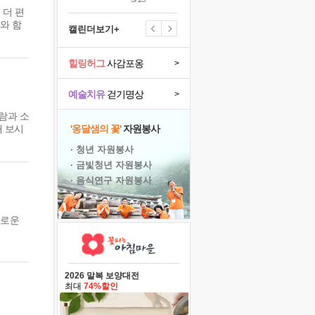
 더 편
와 함
캘린더보기+
힐링허그
사감포옹
>
예술치유
걷기명상
>
람과 소
 보시
'옹달샘의 꽃'
자원봉사
· 청년 자원봉사
· 금빛청년 자원봉사
· 음식연구 자원봉사
새로운
2026 말복 보양대전
최대
74%할인