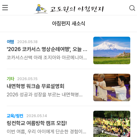
아침편지 새소식
여행
2026.05.18
'2026 코카서스 명상순례여행', 오늘 출발합니다.
코카서스산맥 아래 조지아와 아르메니아를
향해 코카서스 명상순례여행\'팀 22명이
11박 12일 일정을 위해 오늘(18일) 아침
일찍 카자흐스탄을 거쳐 조지아를 향해
기타
2026.05.15
출발합니다.
내면혁명 워크숍 무료설명회
2026 성공과 성장을 부르는 내면혁명
워크숍은 “삶은 축제다” 라는 주제 아래,
1박 2일의 시간이 금새 지나갈 만큼 넘치는
생명력으로 충전하는 마음챙김 워크숍으로
교육/링컨
2026.05.14
준비했습니다.
링컨학교 여름방학 캠프 모집!
이번 여름, 우리 아이에게 단순한 경험이