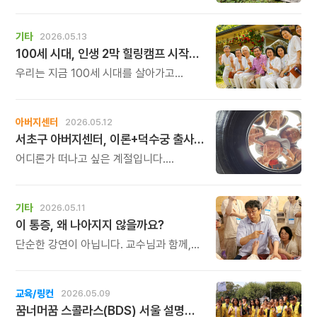
아닌 \'방향\'을 선물해보세요. 한 번
지나가면 다시 오지 않는 여름방학, 아이의
인생에서 가장 중요한 시기를 놓치지
기타
2026.05.13
마세요.
100세 시대, 인생 2막 힐링캠프 시작합니다
우리는 지금 100세 시대를 살아가고
있습니다. 이제 인생은 한 번의 이야기로
끝나지 않습니다. 누구에게나 삶의
전환점이 찾아오고, 그 안에서 새로운
아버지센터
2026.05.12
이야기가 시작됩니다. 그 전환의 시간을
서초구 아버지센터, 이론+덕수궁 출사 '스마트폰 사진 원포인트 레슨' 신청 안내
어떻게 보내느냐에 따라
앞으로의 삶은 더 건강하고 아름답게,
어디론가 떠나고 싶은 계절입니다.
그리고 나답게 펼쳐질 수 있습니다.
아름다운 풍경을 만나면 누구나
스마트폰부터 꺼내 들고 이리저리 찍게
되지요. 폰 카메라 기능을 조금 익히고
기타
2026.05.11
나면, 잘 찍을 수 있는 구도를 배우고 나면,
이 통증, 왜 나아지지 않을까요?
즉각 달라지는 것이 사진입니다.
단순한 강연이 아닙니다. 교수님과 함께,
오랜 수련을 쌓은 실력파 제자분들이 직접
참여하십니다. 참여자 한 분 한 분을 거의
1:1로 살펴주시며, 전문가의 손길로 내 몸의
교육/링컨
2026.05.09
막힌 곳을 직접 풀어드립니다. 어디서 어떤
꿈너머꿈 스콜라스(BDS) 서울 설명회 7월 7일(화) 오전 11시
통증이 오는지, 왜 오래가는지 그 근본