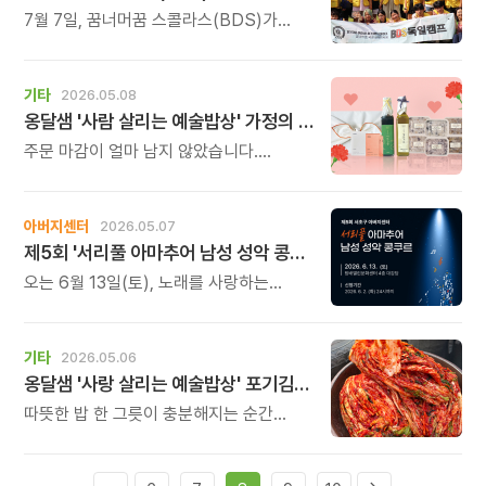
원인부터 함께 찾아갑니다.
7월 7일, 꿈너머꿈 스콜라스(BDS)가
준비한 미래교육의 방향을 직접 확인해
보시기 바랍니다.내 아이의 가능성을 더
넓은 미래로 연결해 줄 교육, 그 답을 찾고
기타
2026.05.08
계신다면 이번 서울 설명회가 뜻깊은
옹달샘 '사람 살리는 예술밥상' 가정의 달 선물세트 마지막 안내드립니다
시간이 될 것입니다.
주문 마감이 얼마 남지 않았습니다.
고민하고 계셨다면 지금이 마음을
전하시기 좋은 순간입니다. 천천히
살펴보시고 마음이 닿는 선물을
아버지센터
2026.05.07
골라보세요. 보내는 마음과 받는 하루가
제5회 '서리풀 아마추어 남성 성악 콩쿠르' 개최
함께 따뜻해지길 바랍니다.
오는 6월 13일(토), 노래를 사랑하는
남성들을 위한 뜻 깊은 무대, ‘제5회 서리풀
아마추어 남성 성악 콩쿠르’를 엽니다.
기타
2026.05.06
옹달샘 '사랑 살리는 예술밥상' 포기김치 출시
따뜻한 밥 한 그릇이 충분해지는 순간
‘옹달샘 포기김치’ 사전예약 주문받습니다.