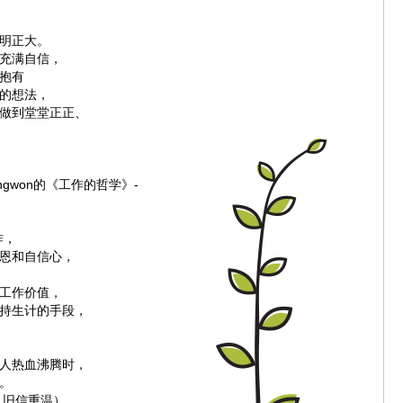
明正大。
充满自信，
抱有
的想法，
做到堂堂正正、
yungwon的《工作的哲学》-
作，
恩和自信心，
工作价值，
持生计的手段，
人热血沸腾时，
。
日 旧信重温）