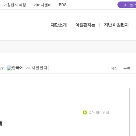
아침편지 여행
아버지센터
BDS
고도원T
재단소개
아침편지는
지난 아침편지
|
|
|
목록
이전
腾