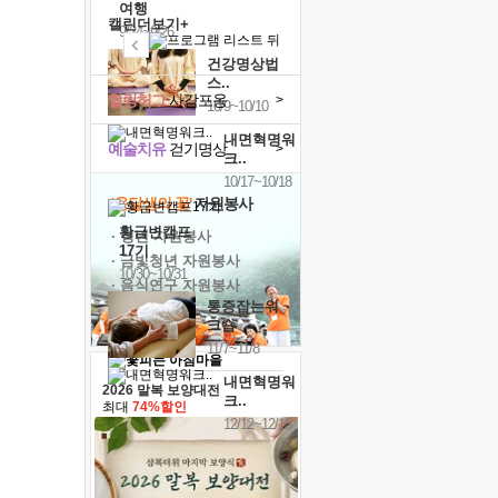
여행
캘린더보기+
9/24~9/26
건강명상법
스..
힐링허그
사감포옹
>
10/9~10/10
내면혁명워
예술치유
걷기명상
>
크..
10/17~10/18
'옹달샘의 꽃'
자원봉사
황금변캠프
· 청년 자원봉사
17기
· 금빛청년 자원봉사
10/30~10/31
· 음식연구 자원봉사
통증잡는워
크숍
11/7~11/8
내면혁명워
2026 말복 보양대전
크..
최대
74%할인
12/12~12/13