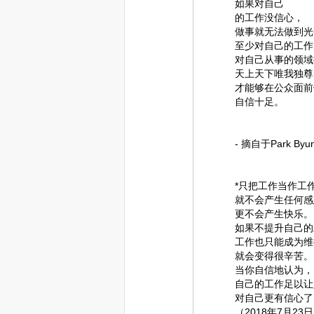
如果对自己
的工作没信心，
做事就无法做到光
至少对自己的工作
对自己从事的领域
天上天下唯我独尊
才能够在公众面前
自信十足。
- 摘自于Park B
*只把工作当作工
就不会产生任何感
更不会产生快乐。
如果不提升自己的
工作也只能成为维
就会变得很辛苦。
当你自信地认为，
自己的工作足以让
对自己更有信心了
（2018年7月23