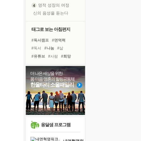
영적 성장의 여정
신의 음성을 듣는다
흙이 된 몸으로 출근하는 여자
극과 극의 양 끝단
태그로 보는 아침편지
내가 '나다움'을 찾는 길
#독서캠프
#면역력
피해 갈 수 없는 사건들
#독서
#나눔
#삶
처음 손을 잡았던 날
#유튜브
#사람
#희망
꿈이 실제가 되는 것
#비전캠프
#도움
#명상
'말 타는 법'을 먼저
#위기
#친구
#아이들
더 나은 세상을 위한
졸업식 사진을 보며
몸·마음·영혼의 힐링공동체
#극복
#계획
#리더
극심한 변비, 어깨결림, 수면 장애
한울타리 소울패밀리
#경험
#건강
#바이러스
아픈 아버지를 위한 공간 설계
#다짐
#링컨학교
#힐링
슬럼프
#선택
보고 싶은 어머니
유년 시절의 부산 영도 바다
못된 꼰대들
옹달샘 프로그램
너무 황홀한 꽃들이여!