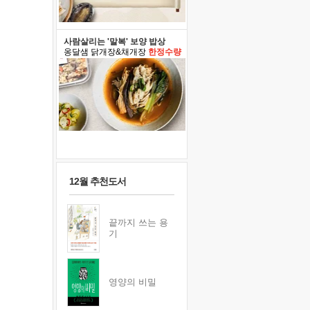
사람살리는 '말복' 보양 밥상
옹달샘 닭개장&채개장
한정수량
12월 추천도서
끝까지 쓰는 용
기
영양의 비밀