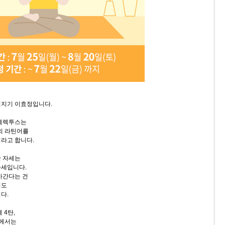
침지기 이효정입니다.
 에렉투스는
뜻의 라틴어를
라고 합니다.
한 자세는
자세입니다.
아간다는 건
법도
다.
 4탄,
가에서는