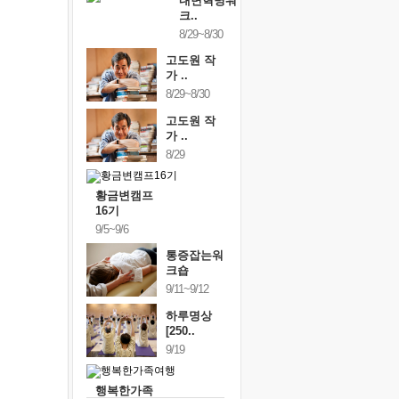
내면혁명워
크..
8/29~8/30
고도원 작
가 ..
8/29~8/30
고도원 작
가 ..
8/29
황금변캠프
16기
9/5~9/6
통증잡는워
크숍
9/11~9/12
하루명상
[250..
9/19
행복한가족