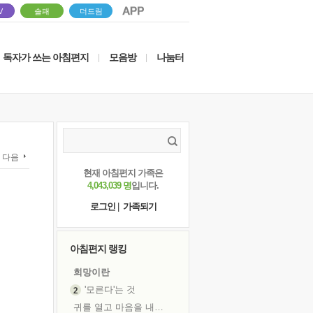
V
솔패
더드림
독자가 쓰는 아침편지
모음방
나눔터
|
|
다음
현재 아침편지 가족은
4,043,039 명
입니다.
로그인
|
가족되기
아침편지 랭킹
희망이란
'모른다'는 것
귀를 열고 마음을 내어주고