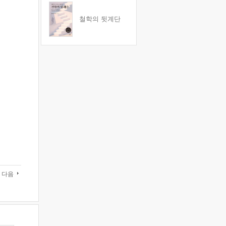
철학의 뒷계단
다음