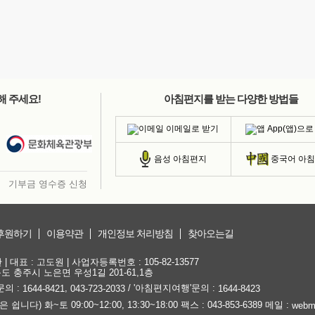
해 주세요!
아침편지를 받는 다양한 방법들
이메일로 받기
App(앱)으로
음성 아침편지
중국어 아
기부금 영수증 신청
후원하기
이용약관
개인정보 처리방침
찾아오는길
대표 : 고도원 | 사업자등록번호 : 105-82-13577
청북도 충주시 노은면 우성1길 201-61,1층
문의 :
,
/ '아침편지여행'문의 :
1644-8421
043-723-2033
1644-8423
) 화~토 09:00~12:00, 13:30~18:00 팩스 : 043-853-6389 메일 :
webm