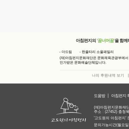
아침편지의
'꿈너머꿈'
을 함께
더드림
한울타리 소울패밀리
(재)아침편지문화재단은 문화체육관광부에서
인가받은 문화예술단체입니다.
나의 후원내역 보기
|
도움방
아침편지 
(재)아침편지문화재단 | 
주소 : (27452) 충
'고도원의 아침편지' 
문의가능시간(월요일은 쉽니다