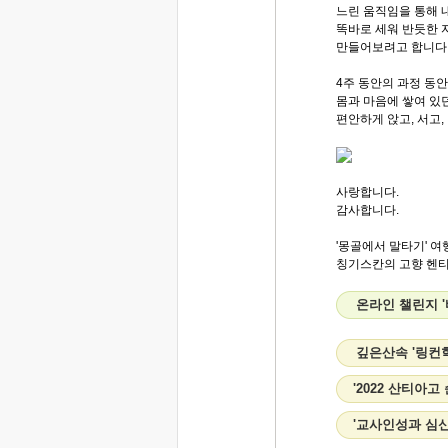
느린 움직임을 통해 
똑바로 세워 반듯한 
만들어보려고 합니다
4주 동안의 과정 동
몸과 마음에 쌓여 있
편안하게 앉고, 서고,
사랑합니다.
감사합니다.
'몽골에서 말타기' 여
칭기스칸의 고향 헨티 
온라인 챌린지 '
깊은산속 '링컨
'2022 산티아
'교사인성과 심