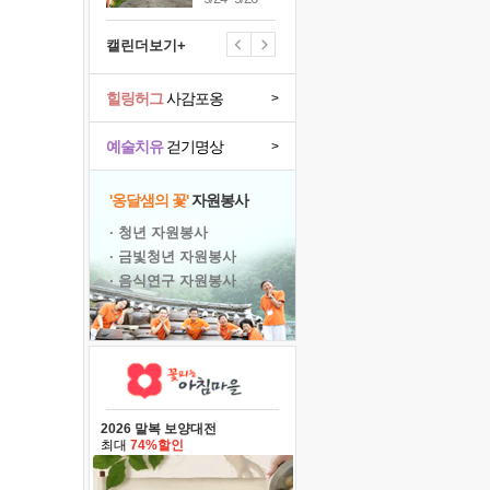
캘린더보기+
힐링허그
사감포옹
>
예술치유
걷기명상
>
'옹달샘의 꽃'
자원봉사
· 청년 자원봉사
· 금빛청년 자원봉사
· 음식연구 자원봉사
2026 말복 보양대전
최대
74%할인