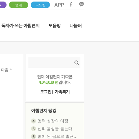
V
솔패
더드림
독자가 쓰는 아침편지
모음방
나눔터
|
|
다음
현재 아침편지 가족은
4,043,039 명
입니다.
로그인
|
가족되기
아침편지 랭킹
영적 성장의 여정
신의 음성을 듣는다
흙이 된 몸으로 출근하는 여자