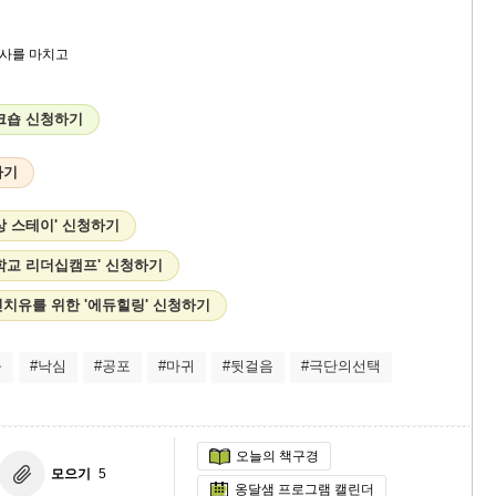
행사를 마치고
워크숍 신청하기
하기
상 스테이' 신청하기
학교 리더십캠프' 신청하기
치유를 위한 '에듀힐링' 신청하기
움
#낙심
#공포
#마귀
#뒷걸음
#극단의선택
오늘의 책구경
모으기
5
옹달샘 프로그램 캘린더