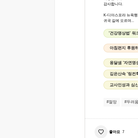
감사합니다.
K-디아스포라 뉴욕
귀국 길에 오르며...
'건강명상법' 
아침편지 후원
옹달샘 '자연명
깊은산속 '링컨
교사인성과 심신
#절망
#두려
좋아요
7