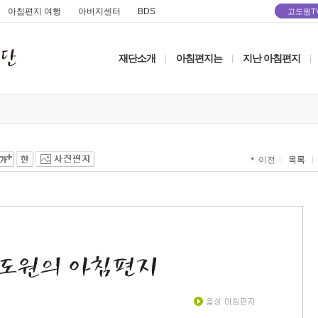
아침편지 여행
아버지센터
BDS
고도원T
재단소개
아침편지는
지난 아침편지
|
|
|
목록
이전