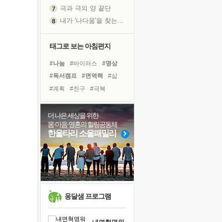
극과 극의 양 끝단
내가 '나다움'을 찾는 길
피해 갈 수 없는 사건들
처음 손을 잡았던 날
태그로 보는 아침편지
꿈이 실제가 되는 것
#나눔
#바이러스
#명상
'말 타는 법'을 먼저
#독서캠프
#면역력
#삶
졸업식 사진을 보며
#계획
#친구
#극복
극심한 변비, 어깨결림, 수면 장애
#링컨학교
#비전캠프
아픈 아버지를 위한 공간 설계
#다짐
#도움
#위기
더 나은 세상을 위한
슬럼프
몸·마음·영혼의 힐링공동체
#독서
#힐링
#사람
보고 싶은 어머니
한울타리 소울패밀리
#건강
#희망
#경험
유년 시절의 부산 영도 바다
#유튜브
#리더
#아이들
못된 꼰대들
#선택
너무 황홀한 꽃들이여!
희망이란
'모른다'는 것
옹달샘 프로그램
귀를 열고 마음을 내어주고