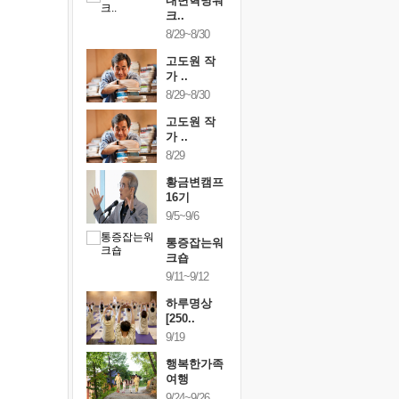
건강명상법
내면혁명워
건강명상
..
크..
스..
/9~10/10
8/29~8/30
10/9~10/10
내면혁명워
고도원 작
내면혁명
..
가 ..
크..
/17~10/18
8/29~8/30
10/17~10/18
황금변캠프
고도원 작
황금변캠
7기
가 ..
17기
/30~10/31
8/29
10/30~10/31
통증잡는워
황금변캠프
통증잡는
크숍
16기
크숍
/7~11/8
9/5~9/6
11/7~11/8
내면혁명워
통증잡는워
내면혁명
..
크숍
크..
/12~12/13
9/11~9/12
12/12~12/13
하루명상
[250..
9/19
행복한가족
여행
9/24~9/26