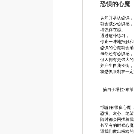
恐惧的心魔
认知并承认恐惧，
就会减少恐惧感，
增强存在感。
通过这种练习，
停止一味地抵触和
恐惧的心魔就会消
虽然还有恐惧感，
但因拥有更强大的
并产生自我怜悯，
将恐惧限制在一定
- 摘自于塔拉·布莱克的
*我们有很多心魔
恐惧、灰心、绝望
随时都会困扰着我
甚至有的时候心魔
逼我们做出极端的