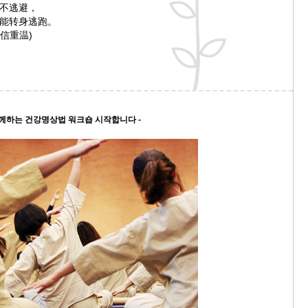
不逃避，
스
能转身逃跑。
10
旧信重温)
크
10
1
함께하는 건강명상법 워크숍 시작합니다 -
10
11
크
12