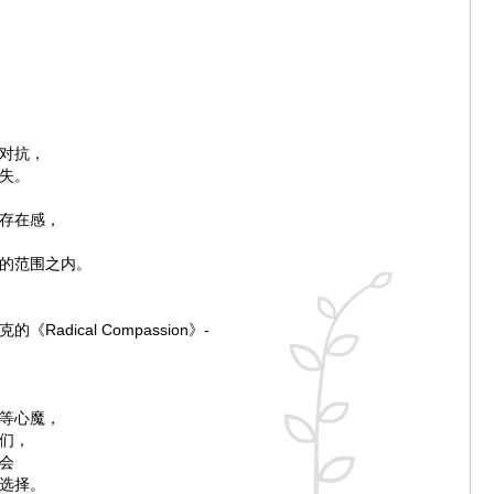
对抗，
失。
存在感，
的范围之内。
《Radical Compassion》-
，
等心魔，
们，
会
选择。