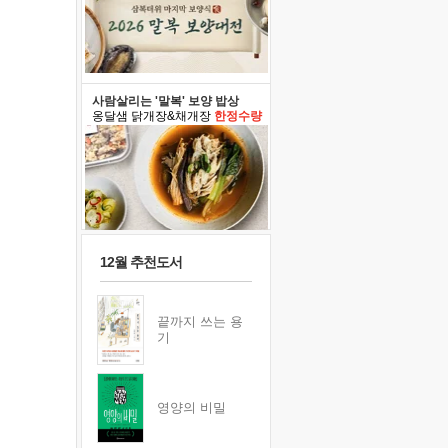
사람살리는 '말복' 보양 밥상
옹달샘 닭개장&채개장
한정수량
12월 추천도서
끝까지 쓰는 용
기
영양의 비밀