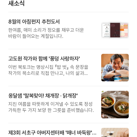
새소식
8월의 아침편지 추천도서
한여름, 매미 소리가 정오를 채우고 더운
바람이 들어오는 계절입니다.
고도원 작가와 함께 '풍덩 사랑하자'
이번 북토크는 명상시집 『밥 벗』 속 문장을
작가의 목소리로 직접 만나고, 나의 삶과
관계를 잠시 돌아보는 시간입니다.
옹달샘 '말복맞이! 채개장 · 닭개장'
지친 여름을 따뜻하게 이겨낼 수 있도록 정성
가득한 두 가지 보양 한 그릇을 준비했습니다.
제3회 서초구 아버지센터배 '매너 바둑왕' 대회