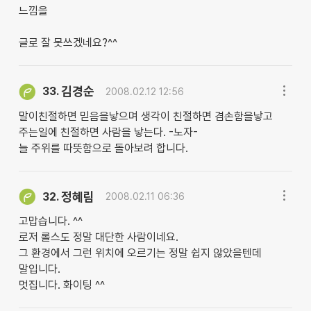
느낌을
글로 잘 못쓰겠네요?^^
김경순
33.
2008.02.12 12:56
말이친절하면 믿음을낳으며 생각이 친절하면 겸손함을낳고
주는일에 친절하면 사람을 낳는다. -노자-
늘 주위를 따뜻함으로 돌아보려 합니다.
정혜림
32.
2008.02.11 06:36
고맙습니다. ^^
로저 롤스도 정말 대단한 사람이네요.
그 환경에서 그런 위치에 오르기는 정말 쉽지 않았을텐데
말입니다.
멋집니다. 화이팅 ^^