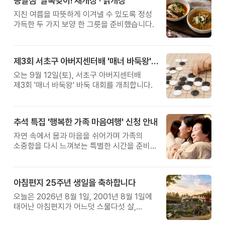
옹달샘 '말복맞이! 채개장 · 닭개장'
지친 여름을 따뜻하게 이겨낼 수 있도록 정성
가득한 두 가지 보양 한 그릇을 준비했습니다.
제3회 서초구 아버지센터배 '매너 바둑왕' 대회
오는 9월 12일(토), 서초구 아버지센터배
제3회 '매너 바둑왕' 바둑 대회를 개최합니다.
추석 특집 '행복한 가족 마음여행' 신청 안내
자연 속에서 몸과 마음을 쉬어가며 가족의
소중함을 다시 느껴보는 특별한 시간을 준비해
보세요.
아침편지 25주년 생일을 축하합니다
오늘은 2026년 8월 1일, 2001년 8월 1일에
태어난 아침편지가 어느덧 스물다섯 살,
늠름한 청년이 되었습니다.