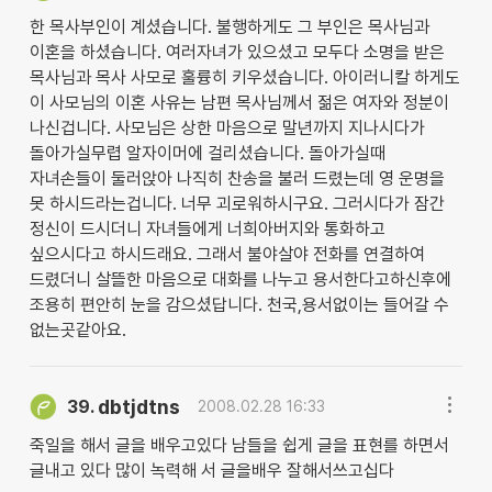
한 목사부인이 계셨습니다. 불행하게도 그 부인은 목사님과
이혼을 하셨습니다. 여러자녀가 있으셨고 모두다 소명을 받은
목사님과 목사 사모로 훌륭히 키우셨습니다. 아이러니칼 하게도
이 사모님의 이혼 사유는 남편 목사님께서 젊은 여자와 정분이
나신겁니다. 사모님은 상한 마음으로 말년까지 지나시다가
돌아가실무렵 알자이머에 걸리셨습니다. 돌아가실때
자녀손들이 둘러앉아 나직히 찬송을 불러 드렸는데 영 운명을
못 하시드라는겁니다. 너무 괴로워하시구요. 그러시다가 잠간
정신이 드시더니 자녀들에게 너희아버지와 통화하고
싶으시다고 하시드래요. 그래서 불야살야 전화를 연결하여
드렸더니 살뜰한 마음으로 대화를 나누고 용서한다고하신후에
조용히 편안히 눈을 감으셨답니다. 천국,용서없이는 들어갈 수
없는곳같아요.
dbtjdtns
39.
2008.02.28 16:33
죽일을 해서 글을 배우고있다 남들을 쉽게 글을 표현를 하면서
글내고 있다 많이 녹력해 서 글을배우 잘해서쓰고십다