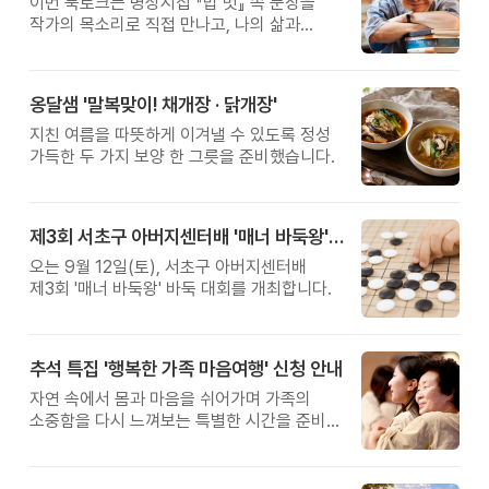
이번 북토크는 명상시집 『밥 벗』 속 문장을
작가의 목소리로 직접 만나고, 나의 삶과
관계를 잠시 돌아보는 시간입니다.
옹달샘 '말복맞이! 채개장 · 닭개장'
지친 여름을 따뜻하게 이겨낼 수 있도록 정성
가득한 두 가지 보양 한 그릇을 준비했습니다.
제3회 서초구 아버지센터배 '매너 바둑왕' 대회
오는 9월 12일(토), 서초구 아버지센터배
제3회 '매너 바둑왕' 바둑 대회를 개최합니다.
추석 특집 '행복한 가족 마음여행' 신청 안내
자연 속에서 몸과 마음을 쉬어가며 가족의
소중함을 다시 느껴보는 특별한 시간을 준비해
보세요.