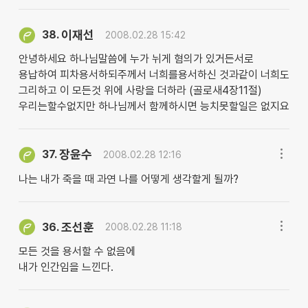
이재선
38.
2008.02.28 15:42
안녕하세요 하나님말씀에 누가 뉘게 혐의가 있거든서로
용납하여 피차용서하되주께서 너희를용서하신 것과같이 너희도
그리하고 이 모든것 위에 사랑을 더하라 (골로새4장11절)
우리는할수없지만 하나님께서 함께하시면 능치못할일은 없지요
장윤수
37.
2008.02.28 12:16
나는 내가 죽을 때 과연 나를 어떻게 생각할게 될까?
조선훈
36.
2008.02.28 11:18
모든 것을 용서할 수 없음에
내가 인간임을 느낀다.