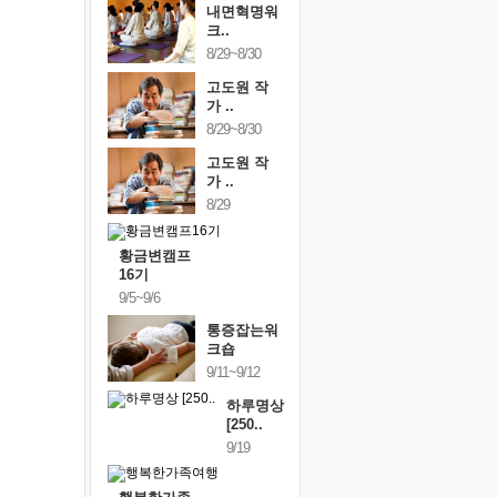
내면혁명워
크..
8/29~8/30
고도원 작
가 ..
8/29~8/30
고도원 작
가 ..
8/29
황금변캠프
16기
9/5~9/6
통증잡는워
크숍
9/11~9/12
하루명상
[250..
9/19