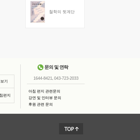
철학의 뒷계단
문의 및 연락
,
1644-8421
043-723-2033
 보기
아침 편지 관련문의
아침편지
강연 및 인터뷰 문의
후원 관련 문의