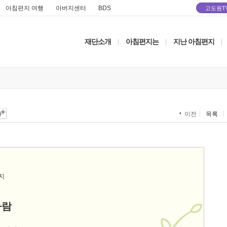
아침편지 여행
아버지센터
BDS
고도원T
재단소개
아침편지는
지난 아침편지
|
|
|
목록
이전
바람