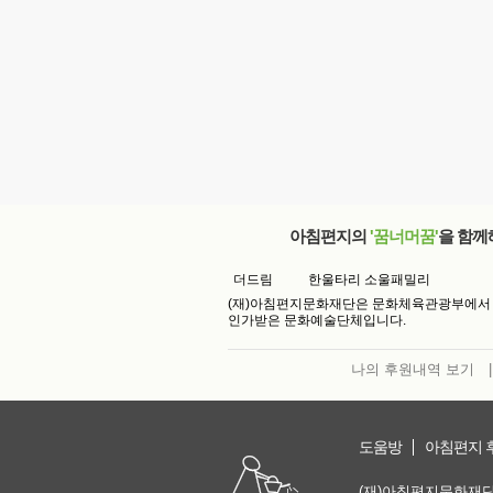
아침편지의
'꿈너머꿈'
을 함께
더드림
한울타리 소울패밀리
(재)아침편지문화재단은 문화체육관광부에서
인가받은 문화예술단체입니다.
나의 후원내역 보기
|
도움방
아침편지 
(재)아침편지문화재단 | 