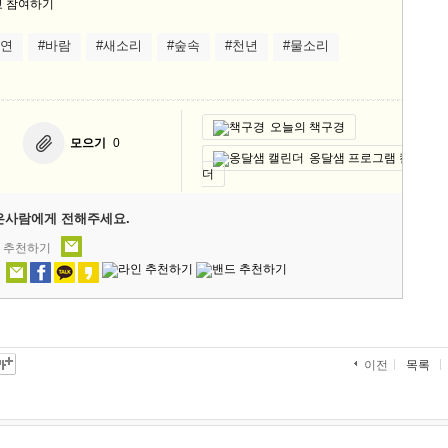
자연
#바람
#새소리
#숲속
#천년
#물소리
오늘의 책구경
모으기
0
옹달샘 프로그램 캘린
더
은사람에게 전해주세요.
' 추천하기
목록
이전