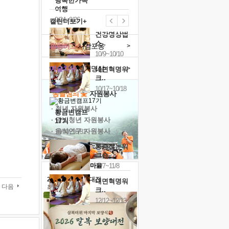
행복한가족
여행
9/24~9/26
캘린더보기+
건강명상법
스..
힐링허그
사감포옹
>
10/9~10/10
예술치유
걷기명상
>
내면혁명워
크..
10/17~10/18
'옹달샘의 꽃'
자원봉사
· 청년 자원봉사
황금변캠프
· 금빛청년 자원봉사
17기
· 음식연구 자원봉사
10/30~10/31
통증잡는워
크숍
11/7~11/8
2026 말복 보양대전
내면혁명워
다음
최대
74%할인
크..
12/12~12/13