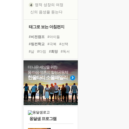
영적 성장의 여정
신의 음성을 듣는다
흙이 된 몸으로 출근하는 여자
극과 극의 양 끝단
태그로 보는 아침편지
내가 '나다움'을 찾는 길
#비전캠프
#아이들
피해 갈 수 없는 사건들
#링컨학교
#극복
#선택
처음 손을 잡았던 날
#삶
#다짐
#희망
#독서
꿈이 실제가 되는 것
#계획
#경험
#유튜브
'말 타는 법'을 먼저
#명상
#친구
#독서캠프
더 나은 세상을 위한
졸업식 사진을 보며
몸·마음·영혼의 힐링공동체
#리더
#도움
#사람
극심한 변비, 어깨결림, 수면 장애
한울타리 소울패밀리
#면역력
#위기
아픈 아버지를 위한 공간 설계
#바이러스
#힐링
#나눔
슬럼프
#건강
보고 싶은 어머니
유년 시절의 부산 영도 바다
못된 꼰대들
옹달샘 프로그램
너무 황홀한 꽃들이여!