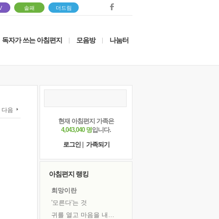
V
솔패
더드림
독자가 쓰는 아침편지
모음방
나눔터
|
|
다음
현재 아침편지 가족은
4,043,040 명
입니다.
로그인
|
가족되기
아침편지 랭킹
희망이란
'모른다'는 것
귀를 열고 마음을 내어주고