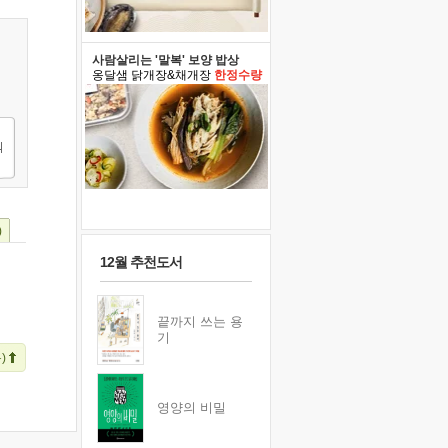
사람살리는 '말복' 보양 밥상
옹달샘 닭개장&채개장
한정수량
)
12월 추천도서
끝까지 쓰는 용
기
)
영양의 비밀