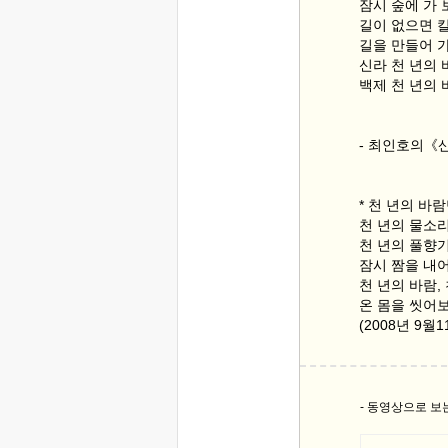
잠시 숲에 가 
길이 없으면 
길을 만들어 가
신라 천 년의
백제 천 년의 
- 최인호의《
* 천 년의 바
천 년의 물소리
천 년의 풀향기
잠시 짬을 내
천 년의 바람,
온 몸을 씻어
(2008년 9
- 동영상으로 보는