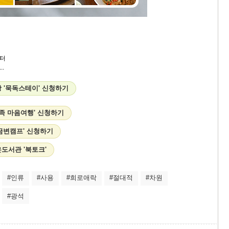
터
.
 '묵독스테이' 신청하기
가족 마음여행' 신청하기
금변캠프' 신청하기
도서관 '북토크'
#인류
#사용
#희로애락
#절대적
#차원
#광석