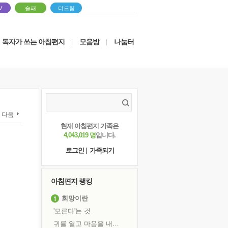
V
솔패
더드림
독자가 쓰는 아침편지
모음방
나눔터
|
|
다음
현재 아침편지 가족은
4,043,019 명
입니다.
로그인
|
가족되기
아침편지 랭킹
희망이란
'모른다'는 것
귀를 열고 마음을 내어주고