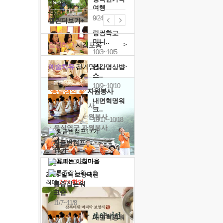
여행
9/24~9/26
캘린더보기+
링컨학교
미니..
힐링허그
사감포옹
>
10/3~10/5
예술치유
걷기명상
>
건강명상법
스..
10/9~10/10
'옹달샘의 꽃'
자원봉사
내면혁명워
· 청년 자원봉사
크..
· 금빛청년 자원봉사
10/17~10/18
· 음식연구 자원봉사
황금변캠프
17기
10/30~10/31
2026 말복 보양대전
최대
74%할인
통증잡는워
크숍
11/7~11/8
내면혁명워