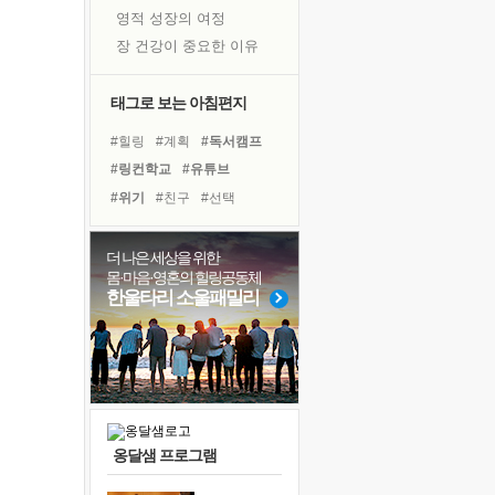
영적 성장의 여정
장 건강이 중요한 이유
신의 음성을 듣는다
흙이 된 몸으로 출근하는 여자
태그로 보는 아침편지
극과 극의 양 끝단
#힐링
#계획
#독서캠프
내가 '나다움'을 찾는 길
#링컨학교
#유튜브
피해 갈 수 없는 사건들
#위기
#친구
#선택
처음 손을 잡았던 날
#사람
#삶
#아이들
꿈이 실제가 되는 것
#면역력
#건강
#독서
더 나은 세상을 위한
'말 타는 법'을 먼저
몸·마음·영혼의 힐링공동체
#극복
#희망
#도움
졸업식 사진을 보며
한울타리 소울패밀리
#리더
#비전캠프
#다짐
극심한 변비, 어깨결림, 수면 장애
#경험
#나눔
#명상
아픈 아버지를 위한 공간 설계
#바이러스
슬럼프
보고 싶은 어머니
유년 시절의 부산 영도 바다
옹달샘 프로그램
못된 꼰대들