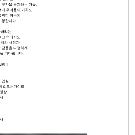
 구간을 통과하는 겨울.
녁에 우리들의 기차도
결벽한 허무의
 향합니다.
아버리는
수고 속에서도
순백의 서정과
한 감동을 다정하게
들을 기다립니다.
일정 ]
 및 입실
(茶)담 & 도서가이드
나무명상
식사
식사