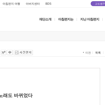
아침편지 여행
아버지센터
BDS
고도원T
재단소개
아침편지는
지난 아침편지
|
|
|
목록
이전
노래도 바뀌었다