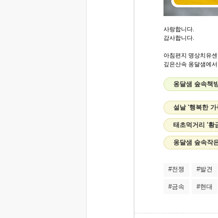
사랑합니다.
감사합니다.
아침편지 명상치유센
깊은산속 옹달샘에서..
옹달샘 숲속책방
설날 '행복한 
태초먹거리 '황
옹달샘 숲속작은
#전쟁
#발견
#금속
#현대