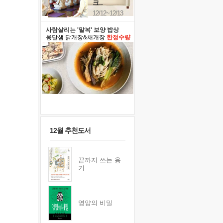
크..
12/12~12/13
사람살리는 '말복' 보양 밥상
옹달샘 닭개장&채개장
한정수량
12월 추천도서
끝까지 쓰는 용
기
영양의 비밀