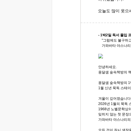
오늘도 많이 웃으
- 1박2일 독서 몰입 
"그럼에도 불구하고,
가와바타 야스나리, 
안녕하세요.
옹달샘 숲속책방의 
옹달샘 숲속책방의 1
1월 신년 묵독 스테
겨울이 깊어졌습니다
2026년 1월의 묵독
1968년 노벨문학상
잊히지 않는 첫 문장
가와바타 야스나리의 '
모든 것이 잠시 생장