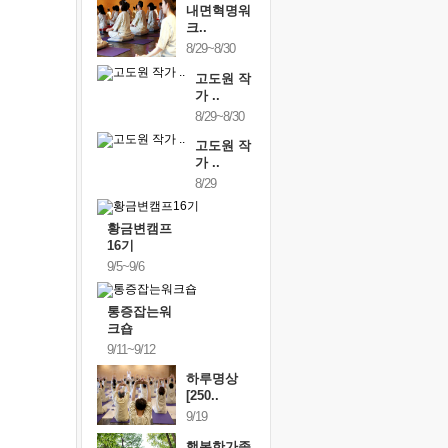
내면혁명워
크..
8/29~8/30
고도원 작
가 ..
8/29~8/30
고도원 작
가 ..
8/29
황금변캠프
16기
9/5~9/6
통증잡는워
크숍
9/11~9/12
하루명상
[250..
9/19
행복한가족