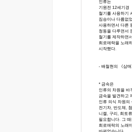
인류는
기원전 12세기경
철기를 사용하기 
짐승이나 다름없었
사용하면서 다른 
청동을 다루면서 
철기를 제작하면서
희로애락을 노래
시작했다.
- 배철현의 《삼매
* 금속은
인류의 차원을 바
금속을 발견하고 
인류 의식 차원의
전기차, 반도체, 
니켈, 구리, 희토
필요합니다. 그 
희로애락의 노래마
바뀌었습니다.