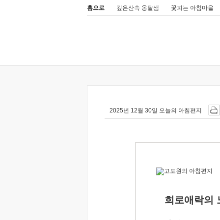
홈으로
깊은산속 옹달샘
꽃피는 아침마을
2025년 12월 30일 오늘의 아침편지
희로애락의 