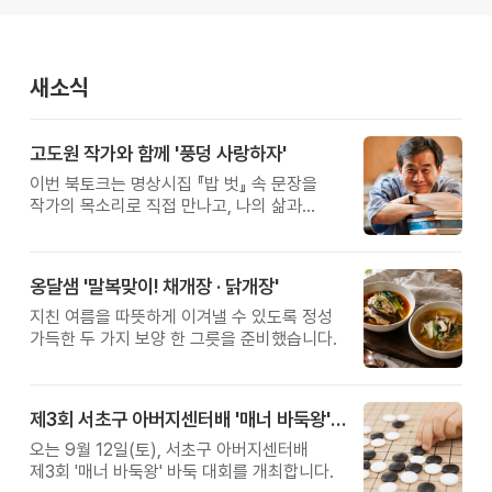
새소식
고도원 작가와 함께 '풍덩 사랑하자'
이번 북토크는 명상시집 『밥 벗』 속 문장을
작가의 목소리로 직접 만나고, 나의 삶과
관계를 잠시 돌아보는 시간입니다.
옹달샘 '말복맞이! 채개장 · 닭개장'
지친 여름을 따뜻하게 이겨낼 수 있도록 정성
가득한 두 가지 보양 한 그릇을 준비했습니다.
제3회 서초구 아버지센터배 '매너 바둑왕' 대회
오는 9월 12일(토), 서초구 아버지센터배
제3회 '매너 바둑왕' 바둑 대회를 개최합니다.