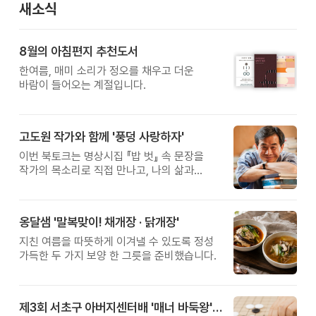
새소식
8월의 아침편지 추천도서
한여름, 매미 소리가 정오를 채우고 더운
바람이 들어오는 계절입니다.
고도원 작가와 함께 '풍덩 사랑하자'
이번 북토크는 명상시집 『밥 벗』 속 문장을
작가의 목소리로 직접 만나고, 나의 삶과
관계를 잠시 돌아보는 시간입니다.
옹달샘 '말복맞이! 채개장 · 닭개장'
지친 여름을 따뜻하게 이겨낼 수 있도록 정성
가득한 두 가지 보양 한 그릇을 준비했습니다.
제3회 서초구 아버지센터배 '매너 바둑왕' 대회